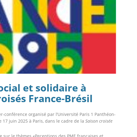
cial et solidaire à
roisés France-Brésil
lier-conférence organisé par l’Université Paris 1 Panthéon-
 17 juin 2025 à Paris, dans le cadre de la
Saison croisée
ue sur le thèmes «Peceptions des PME françaises et