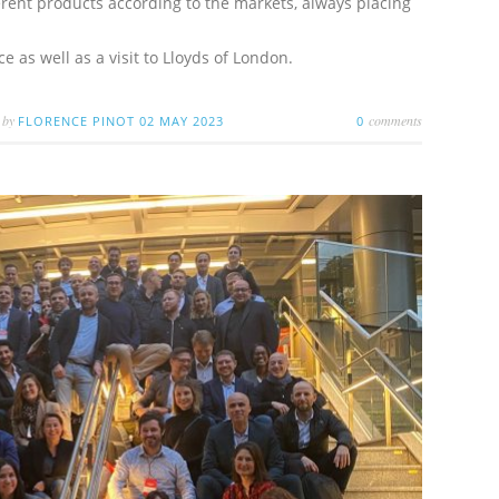
rent products according to the markets, always placing
ce as well as a visit to Lloyds of London.
by
comments
FLORENCE PINOT
02 MAY 2023
0