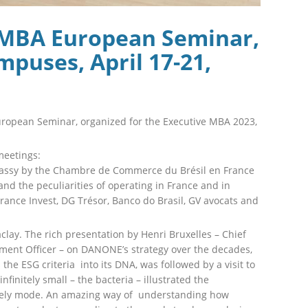
 MBA European Seminar,
puses, April 17-21,
ropean Seminar, organized for the Executive MBA 2023,
meetings:
bassy by the Chambre de Commerce du Brésil en France
and the peculiarities of operating in France and in
France Invest, DG Trésor, Banco do Brasil, GV avocats and
aclay. The rich presentation by Henri Bruxelles – Chief
pment Officer – on DANONE’s strategy over the decades,
he ESG criteria into its DNA, was followed by a visit to
nfinitely small – the bacteria – illustrated the
lively mode. An amazing way of understanding how