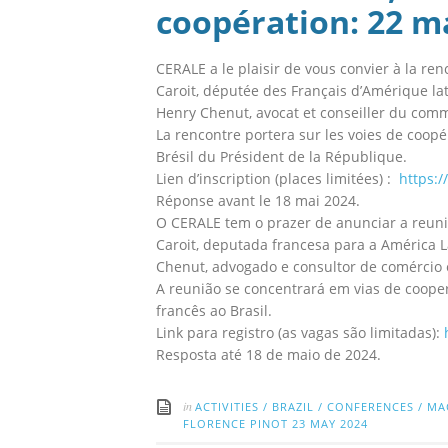
coopération: 22 m
CERALE a le plaisir de vous convier à la re
Caroit, députée des Français d’Amérique lat
Henry Chenut, avocat et conseiller du comme
La rencontre portera sur les voies de coopérat
Brésil du Président de la République.
Lien d’inscription (places limitées) :
https:/
Réponse avant le 18 mai 2024.
O CERALE tem o prazer de anunciar a reun
Caroit, deputada francesa para a América L
Chenut, advogado e consultor de comércio e
A reunião se concentrará em vias de coopera
francês ao Brasil.
Link para registro (as vagas são limitadas):
Resposta até 18 de maio de 2024.
in
ACTIVITIES
/
BRAZIL
/
CONFERENCES
/
MA
FLORENCE PINOT
23 MAY 2024