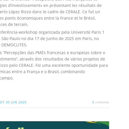
ies d’investissement» en présentant les résultats de
rto López Rizzo dans le cadre de CERALE. Ce fut un
es ponts économiques entre la France et le Brésil,
ces de terrain.
nferência-workshop organizada pela Université Paris 1
São Paulo no dia 17 de junho de 2025 em Paris, no
to DEMOCLITES.
as “Percepções das PMEs francesas e europeias sobre o
stimento”, através dos resultados de vários projetos de
izzo pelo CERALE. Foi uma excelente oportunidade para
micas entre a França e o Brasil, combinando
 campo.
comments
NOT
30 JUN 2025
0