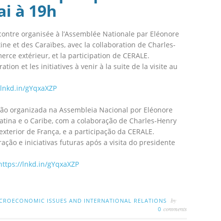
ai à 19h
ncontre organisée à l’Assemblée Nationale par Eléonore
ine et des Caraïbes, avec la collaboration de Charles-
rce extérieur, et la participation de CERALE.
ion et les initiatives à venir à la suite de la visite au
/lnkd.in/gYqxaXZP
ião organizada na Assembleia Nacional por Eléonore
atina e o Caribe, com a colaboração de Charles-Henry
xterior de França, e a participação da CERALE.
ção e iniciativas futuras após a visita do presidente
https://lnkd.in/
gYqxaXZP
by
CROECONOMIC ISSUES AND INTERNATIONAL RELATIONS
comments
0