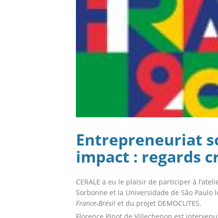
Entrepreneuriat so
impact : regards c
CERALE a eu le plaisir de participer à l’ate
Sorbonne et la Universidade de São Paulo le
France-Brésil
et du projet DEMOCLITES.
Florence Pinot de Villechenon est interven