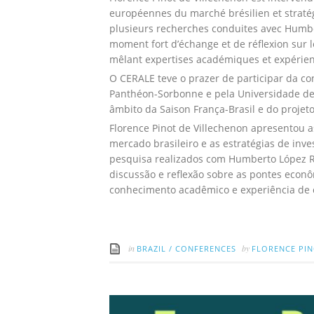
européennes du marché brésilien et stratég
plusieurs recherches conduites avec Humbe
moment fort d’échange et de réflexion sur l
mêlant expertises académiques et expérien
O CERALE teve o prazer de participar da co
Panthéon-Sorbonne e pela Universidade de 
âmbito da Saison França-Brasil e do proje
Florence Pinot de Villechenon apresentou 
mercado brasileiro e as estratégias de inve
pesquisa realizados com Humberto López R
discussão e reflexão sobre as pontes econô
conhecimento acadêmico e experiência de
in
by
BRAZIL
/
CONFERENCES
FLORENCE PI