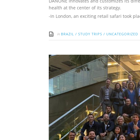
DANONE innovates and customizes its diffe
health at the center of its strategy.
-In London, an exciting retail safari took pla
in
BRAZIL
/
STUDY TRIPS
/
UNCATEGORIZED