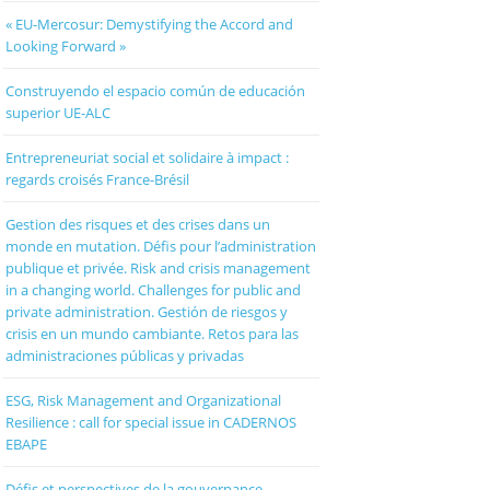
« EU-Mercosur: Demystifying the Accord and
Looking Forward »
Construyendo el espacio común de educación
superior UE-ALC
Entrepreneuriat social et solidaire à impact :
regards croisés France-Brésil
Gestion des risques et des crises dans un
monde en mutation. Défis pour l’administration
publique et privée. Risk and crisis management
in a changing world. Challenges for public and
private administration. Gestión de riesgos y
crisis en un mundo cambiante. Retos para las
administraciones públicas y privadas
ESG, Risk Management and Organizational
Resilience : call for special issue in CADERNOS
EBAPE
Défis et perspectives de la gouvernance