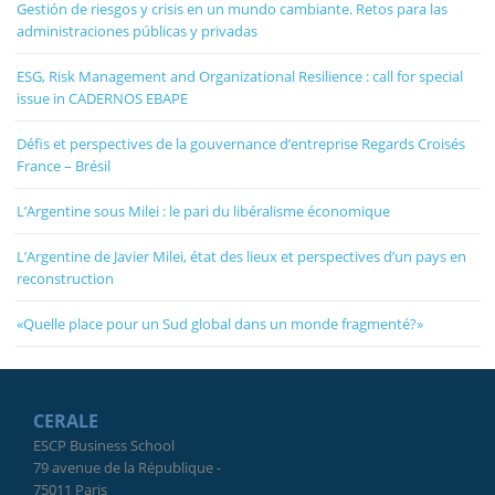
Gestión de riesgos y crisis en un mundo cambiante. Retos para las
administraciones públicas y privadas
ESG, Risk Management and Organizational Resilience : call for special
issue in CADERNOS EBAPE
Défis et perspectives de la gouvernance d’entreprise Regards Croisés
France – Brésil
L’Argentine sous Milei : le pari du libéralisme économique
L’Argentine de Javier Milei, état des lieux et perspectives d’un pays en
reconstruction
«Quelle place pour un Sud global dans un monde fragmenté?»
CERALE
ESCP Business School
79 avenue de la République -
75011 Paris