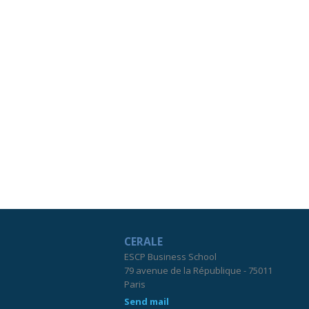
CERALE
ESCP Business School
79 avenue de la République - 75011
Paris
Send mail