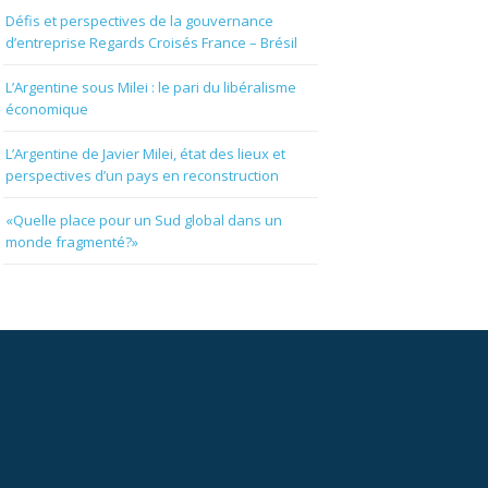
Défis et perspectives de la gouvernance
d’entreprise Regards Croisés France – Brésil
L’Argentine sous Milei : le pari du libéralisme
économique
L’Argentine de Javier Milei, état des lieux et
perspectives d’un pays en reconstruction
«Quelle place pour un Sud global dans un
monde fragmenté?»