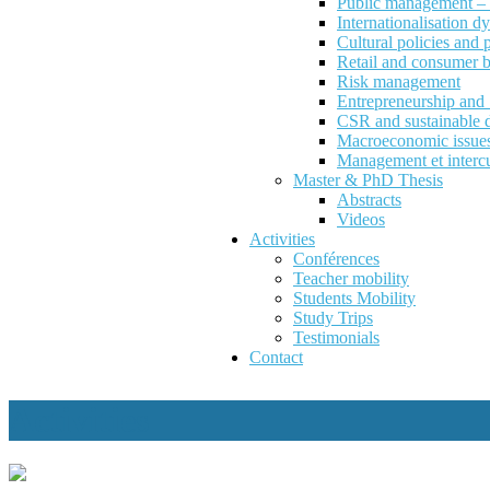
Public management – P
Internationalisation d
Cultural policies and
Retail and consumer 
Risk management
Entrepreneurship an
CSR and sustainable 
Macroeconomic issues 
Management et intercu
Master & PhD Thesis
Abstracts
Videos
Activities
Conférences
Teacher mobility
Students Mobility
Study Trips
Testimonials
Contact
Activities