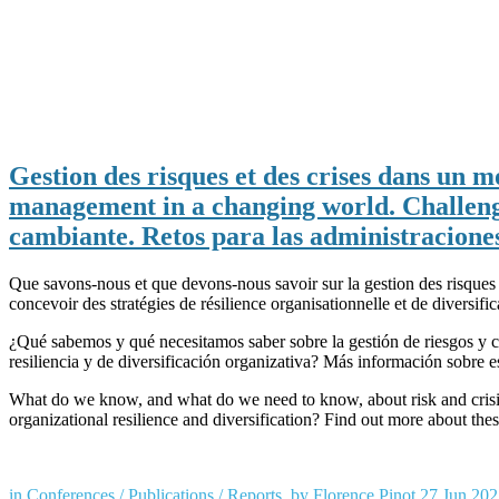
Gestion des risques et des crises dans un m
management in a changing world. Challenge
cambiante. Retos para las administraciones
Que savons-nous et que devons-nous savoir sur la gestion des risques e
concevoir des stratégies de résilience organisationnelle et de dive
¿Qué sabemos y qué necesitamos saber sobre la gestión de riesgos y c
resiliencia y de diversificación organizativa? Más información sobr
What do we know, and what do we need to know, about risk and crisis
organizational resilience and diversification? Find out more about 
in
Conferences
/
Publications
/
Reports
by
Florence Pinot
27 Jun 202