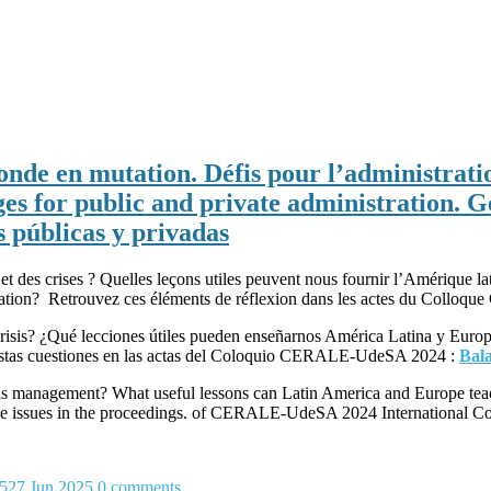
onde en mutation. Défis pour l’administratio
s for public and private administration. Ge
 públicas y privadas
t des crises ? Quelles leçons utiles peuvent nous fournir l’Amérique lat
rsification? Retrouvez ces éléments de réflexion dans les actes du Col
risis? ¿Qué lecciones útiles pueden enseñarnos América Latina y Europa
e estas cuestiones en las actas del Coloquio CERALE-UdeSA 2024 :
Bal
 management? What useful lessons can Latin America and Europe teach 
these issues in the proceedings. of CERALE-UdeSA 2024 International C
5
27 Jun 2025
0
comments