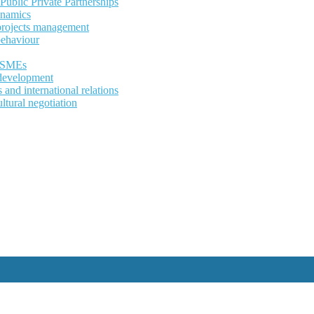
ublic Private Partnerships
ynamics
 projects management
behaviour
d SMEs
development
and international relations
ltural negotiation