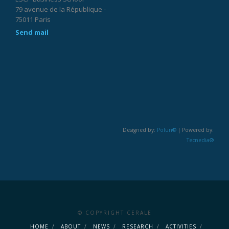
79 avenue de la République -
75011 Paris
Send mail
Designed by:
Polun®
| Powered by:
Tecnedia®
© COPYRIGHT CERALE
HOME
ABOUT
NEWS
RESEARCH
ACTIVITIES