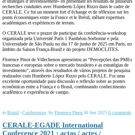
et stratégies d’investissement» en présentant les résultats de plusieurs
recherches conduites avec Humberto López Rizzo dans le cadre de
CERALE. Ce fut un moment fort d’échange et de réflexion sur les
ponts économiques entre la France et le Brésil, mêlant expertises
académiques et expériences de terrain.
O CERALE teve o prazer de participar da conferência-workshop
organizada pela Université Paris 1 Panthéon-Sorbonne e pela
Universidade de São Paulo no dia 17 de junho de 2025 em Paris, no
âmbito da Saison França-Brasil e do projeto DEMOCLITES.
Florence Pinot de Villechenon apresentou as “Percepções das PMEs
francesas e europeias sobre o mercado brasileiro e as estratégias de
investimento”, através dos resultados de vários projetos de pesquisa
realizados com Humberto López Rizzo pelo CERALE. Foi uma
excelente oportunidade para discussão e reflexão sobre as pontes
econômicas entre a França e o Brasil, combinando conhecimento
acadêmico e experiência de campo.
in
Brazil
/
Conferences
by
Florence Pinot
30 Jun 2025
0
comments
CERALE-EGADE International
Conference 2021 : actas / actes /