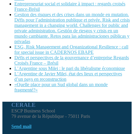
Entrepreneuriat social et solidaire à impact : regards croisés
France-Brésil
Gestion des risques et des crises dans un monde en mutation.
Défis pour l’administration publique et privée. Risk and crisis
management in a changing world. Challenges for public and
private administration. Gestión de riesgos y crisis en un
mundo cambiante. Retos para las administraciones públicas y
privadas
ESG, Risk Management and Organizational Resilience : call
for special issue in CADERNOS EBAPE
Défis et perspectives de la gouvernance d’entreprise Regards
Croisés France – Brésil
L’Argentine sous Milei : le pari du libéralisme économique
L’Argentine de Javier Milei, état des lieux et perspectives
d’un pays en reconstruction
«Quelle place pour un Sud global dans un monde
fragmenté?»
CERALE
ESCP Business School
79 avenue de la République - 75011 Paris
Send mail