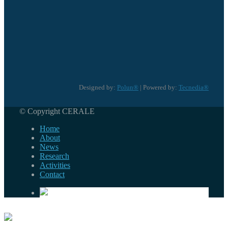
Designed by:
Polun®
| Powered by:
Tecnedia®
© Copyright CERALE
Home
About
News
Research
Activities
Contact