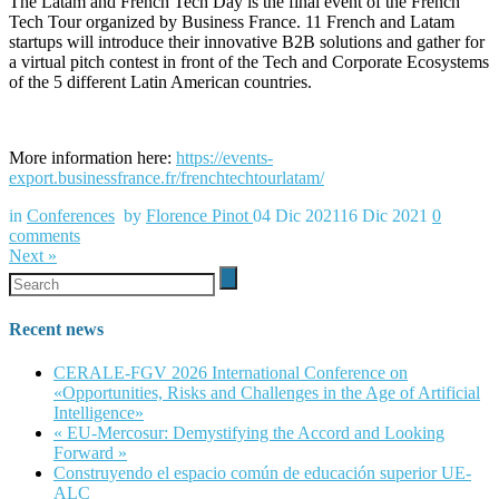
The Latam and French Tech Day is the final event of the French
Tech Tour organized by Business France. 11 French and Latam
startups will introduce their innovative B2B solutions and gather for
a virtual pitch contest in front of the Tech and Corporate Ecosystems
of the 5 different Latin American countries.
More information here:
https://events-
export.businessfrance.fr/frenchtechtourlatam/
in
Conferences
by
Florence Pinot
04 Dic 2021
16 Dic 2021
0
comments
Next
»
Recent news
CERALE-FGV 2026 International Conference on
«Opportunities, Risks and Challenges in the Age of Artificial
Intelligence»
« EU-Mercosur: Demystifying the Accord and Looking
Forward »
Construyendo el espacio común de educación superior UE-
ALC