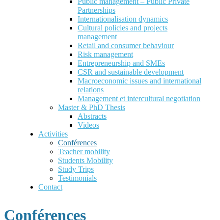
Public management – Public Private
Partnerships
Internationalisation dynamics
Cultural policies and projects
management
Retail and consumer behaviour
Risk management
Entrepreneurship and SMEs
CSR and sustainable development
Macroeconomic issues and international
relations
Management et intercultural negotiation
Master & PhD Thesis
Abstracts
Videos
Activities
Conférences
Teacher mobility
Students Mobility
Study Trips
Testimonials
Contact
Conférences