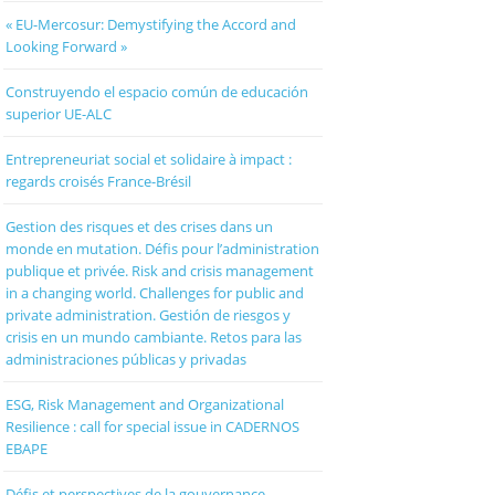
« EU-Mercosur: Demystifying the Accord and
Looking Forward »
Construyendo el espacio común de educación
superior UE-ALC
Entrepreneuriat social et solidaire à impact :
regards croisés France-Brésil
Gestion des risques et des crises dans un
monde en mutation. Défis pour l’administration
publique et privée. Risk and crisis management
in a changing world. Challenges for public and
private administration. Gestión de riesgos y
crisis en un mundo cambiante. Retos para las
administraciones públicas y privadas
ESG, Risk Management and Organizational
Resilience : call for special issue in CADERNOS
EBAPE
Défis et perspectives de la gouvernance