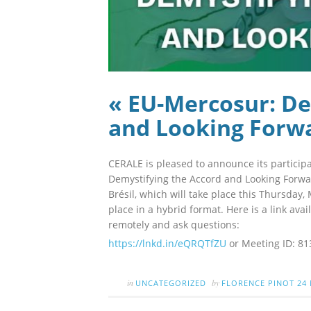
« EU-Mercosur: De
and Looking Forw
CERALE is pleased to announce its particip
Demystifying the Accord and Looking Forwar
Brésil, which will take place this Thursday,
place in a hybrid format. Here is a link ava
remotely and ask questions:
https://lnkd.in/eQRQTfZU
or Meeting ID: 81
in
by
UNCATEGORIZED
FLORENCE PINOT
24