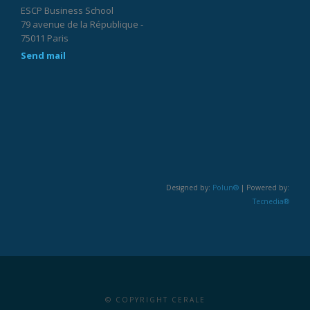
en reconstruction
«Quelle place pour un Sud global dans un monde fragmenté?»
CERALE
ESCP Business School
79 avenue de la République -
75011 Paris
Send mail
Designed by:
Polun®
| Powered by:
Tecnedia®