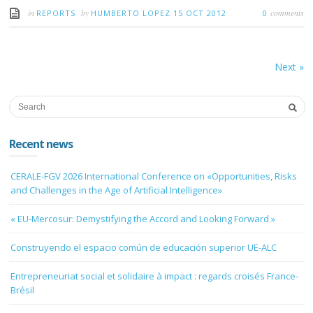
PyME de México
por Norma A. Hernández Perales y Rene Hernández Díaz
(pages 39 – 54)
PDF:
Rapport PME France-Mexique.oct.2012
in
by
comments
REPORTS
HUMBERTO LOPEZ
15 OCT 2012
0
Next
»
Recent news
CERALE-FGV 2026 International Conference on «Opportunities, Risks
and Challenges in the Age of Artificial Intelligence»