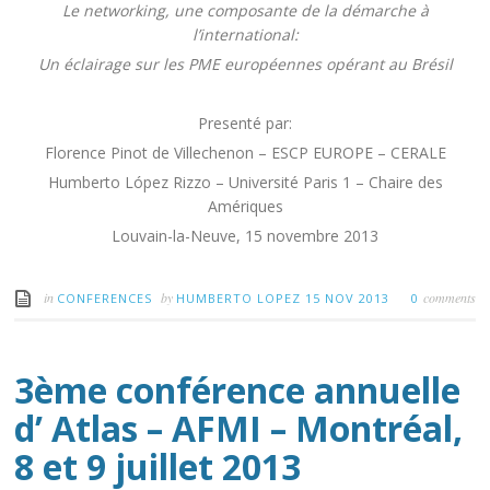
15 novembre 2013
V European Competitive Intelligence Symposium, ECIS
2013
e
4
Assisses de l’Intelligence Stratégique
Le networking, une composante de la démarche à
l’international:
Un éclairage sur les PME européennes opérant au Brésil
Presenté par:
Florence Pinot de Villechenon – ESCP EUROPE – CERALE
Humberto López Rizzo – Université Paris 1 – Chaire des
Amériques
Louvain-la-Neuve, 15 novembre 2013
in
by
comments
CONFERENCES
HUMBERTO LOPEZ
15 NOV 2013
0