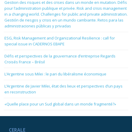
« EU-Mercosur: Demystifying the Accord and Looking Forward »
Construyendo el espacio común de educación superior UE-ALC
Entrepreneuriat social et solidaire à impact : regards croisés France-
Brésil
Gestion des risques et des crises dans un monde en mutation. Défis
pour l’administration publique et privée. Risk and crisis management
in a changing world. Challenges for public and private administration.
Gestión de riesgos y crisis en un mundo cambiante. Retos para las
administraciones públicas y privadas
ESG, Risk Management and Organizational Resilience : call for
special issue in CADERNOS EBAPE
Défis et perspectives de la gouvernance d’entreprise Regards
Croisés France – Brésil
L’Argentine sous Milei : le pari du libéralisme économique
L’Argentine de Javier Milei, état des lieux et perspectives d’un pays