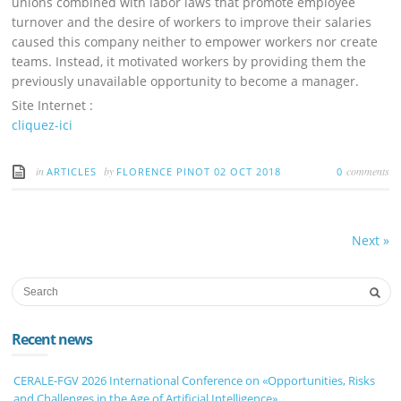
unions combined with labor laws that promote employee
turnover and the desire of workers to improve their salaries
caused this company neither to empower workers nor create
teams. Instead, it motivated workers by providing them the
previously unavailable opportunity to become a manager.
Site Internet :
cliquez-ici
in
by
comments
ARTICLES
FLORENCE PINOT
02 OCT 2018
0
Next
»
Recent news
CERALE-FGV 2026 International Conference on «Opportunities, Risks
and Challenges in the Age of Artificial Intelligence»