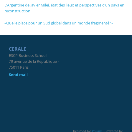
L’Argentine de Javier Milei, état des lieux et perspectives d’un pays en
reconstruction
«Quelle place pour un Sud global dans un monde fragmenté?»
CERALE
ESCP Business School
79 avenue de la République -
75011 Paris
Send mail
Designed by:
Polun®
| Powered by: