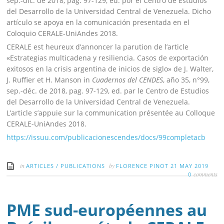
sep.-dic. de 2018, pág. 97-129, ed. por el Centro de Estudios
del Desarrollo de la Universidad Central de Venezuela. Dicho
artículo se apoya en la comunicación presentada en el
Coloquio CERALE-UniAndes 2018.
CERALE est heureux d’annoncer la parution de l’article
«Estrategias multicadena y resiliencia. Casos de exportación
exitosos en la crisis argentina de inicios de siglo» de J. Walter,
J. Ruffier et H. Manson in
Cuadernos del CENDES
, año 35, n°99,
sep.-déc. de 2018, pag. 97-129, ed. par le Centro de Estudios
del Desarrollo de la Universidad Central de Venezuela.
L’article s’appuie sur la communication présentée au Colloque
CERALE-UniAndes 2018.
https://issuu.com/publicacionescendes/docs/99completacb
in
by
ARTICLES
/
PUBLICATIONS
FLORENCE PINOT
21 MAY 2019
comments
0
PME sud-européennes au