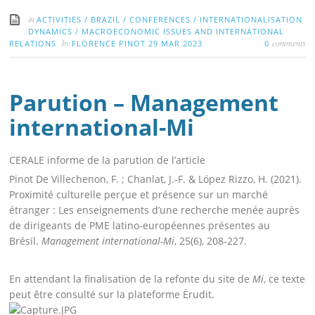
in
ACTIVITIES
/
BRAZIL
/
CONFERENCES
/
INTERNATIONALISATION
DYNAMICS
/
MACROECONOMIC ISSUES AND INTERNATIONAL
by
comments
RELATIONS
FLORENCE PINOT
29 MAR 2023
0
Parution – Management
international-Mi
CERALE informe de la parution de l’article
Pinot De Villechenon, F. ; Chanlat, J.-F. & López Rizzo, H. (2021).
Proximité culturelle perçue et présence sur un marché
étranger : Les enseignements d’une recherche menée auprès
de dirigeants de PME latino-européennes présentes au
Brésil.
Management international-Mi
, 25(6), 208-227.
En attendant la finalisation de la refonte du site de
Mi
, ce texte
peut être consulté sur la plateforme Érudit.