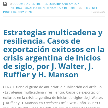
in
COLOMBIA
/
ENTREPRENEURSHIP AND SMES
/
by
INTERNATIONALISATION DYNAMICS
/
REPORTS
FLORENCE
comments
PINOT
04 NOV 2020
0
Estrategias multicadena y
resiliencia. Casos de
exportación exitosos en la
crisis argentina de inicios
de siglo, por J. Walter, J.
Ruffier y H. Manson
CERALE tiene el gusto de anunciar la publicación del artículo
«Estrategias multicadena y resiliencia. Casos de exportación
exitosos en la crisis argentina de inicios de siglo» de J. Walter,
J. Ruffier y H. Manson en
Cuadernos del CENDES
, año 35, n°99,