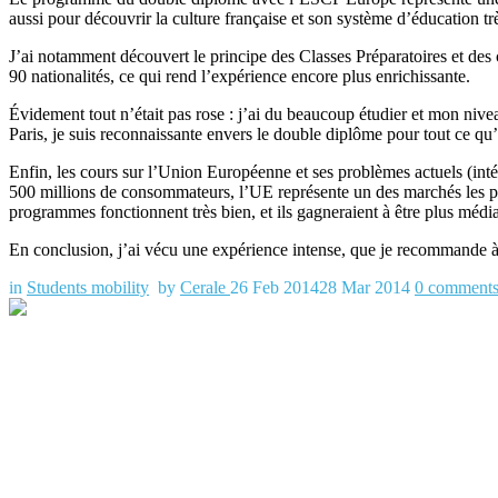
aussi pour découvrir la culture française et son système d’éducation trè
J’ai notamment découvert le principe des Classes Préparatoires et des 
90 nationalités, ce qui rend l’expérience encore plus enrichissante.
Évidement tout n’était pas rose : j’ai du beaucoup étudier et mon nivea
Paris, je suis reconnaissante envers le double diplôme pour tout ce qu
Enfin, les cours sur l’Union Européenne et ses problèmes actuels (i
500 millions de consommateurs, l’UE représente un des marchés les 
programmes fonctionnent très bien, et ils gagneraient à être plus médi
En conclusion, j’ai vécu une expérience intense, que je recommande à t
in
Students mobility
by
Cerale
26 Feb 2014
28 Mar 2014
0
comment