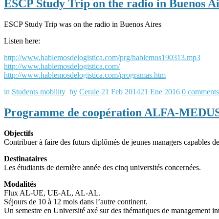
ESCP Study Trip on the radio in Buenos Ai
ESCP Study Trip was on the radio in Buenos Aires
Listen here:
http://www.hablemosdelogistica.com/prg/hablemos190313.mp3
http://www.hablemosdelogistica.com/
http://www.hablemosdelogistica.com/programas.htm
in
Students mobility
by
Cerale
21 Feb 2014
21 Ene 2016
0
comments
Programme de coopération ALFA-MEDUS 
Objectifs
Contribuer à faire des futurs diplômés de jeunes managers capables de
Destinataires
Les étudiants de dernière année des cinq universités concernées.
Modalités
Flux AL-UE, UE-AL, AL-AL.
Séjours de 10 à 12 mois dans l’autre continent.
Un semestre en Université axé sur des thématiques de management inte