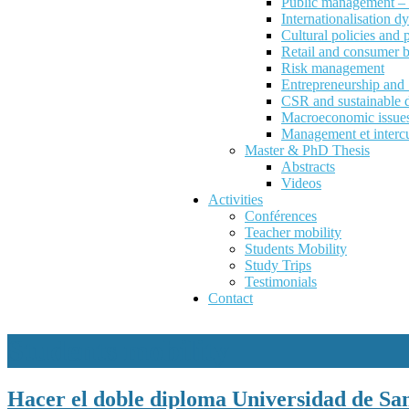
Public management – P
Internationalisation d
Cultural policies and
Retail and consumer 
Risk management
Entrepreneurship an
CSR and sustainable 
Macroeconomic issues 
Management et intercu
Master & PhD Thesis
Abstracts
Videos
Activities
Conférences
Teacher mobility
Students Mobility
Study Trips
Testimonials
Contact
Students mobility
Hacer el doble diploma Universidad de S