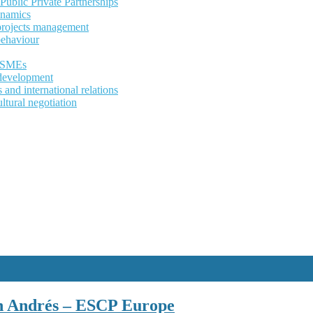
ublic Private Partnerships
ynamics
 projects management
behaviour
d SMEs
development
and international relations
ltural negotiation
an Andrés – ESCP Europe