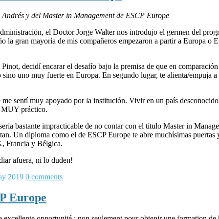
an Andrés y del Master in Management de ESCP Europe
a Administración, el Doctor Jorge Walter nos introdujo el germen del 
año la gran mayoría de mis compañeros empezaron a partir a Europa o E
 Pinot, decidí encarar el desafío bajo la premisa de que en comparació
lo sino uno muy fuerte en Europa. En segundo lugar, te alienta/empuja a 
me sentí muy apoyado por la institución. Vivir en un país desconocido
, MUY práctico.
sería bastante impracticable de no contar con el título Master in Man
tan. Un diploma como el de ESCP Europe te abre muchísimas puertas y te
K, Francia y Bélgica.
diar afuera, ni lo duden!
ay 2019
0
comments
CP Europe
cellente opportunité : non seulement pour obtenir une formation de h