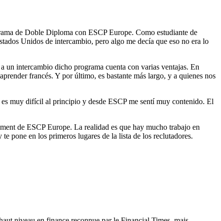
programa de Doble Diploma con ESCP Europe. Como estudiante de
stados Unidos de intercambio, pero algo me decía que eso no era lo
n a un intercambio dicho programa cuenta con varias ventajas. En
aprender francés. Y por último, es bastante más largo, y a quienes nos
 es muy difícil al principio y desde ESCP me sentí muy contenido. El
agement de ESCP Europe. La realidad es que hay mucho trabajo en
 pone en los primeros lugares de la lista de los reclutadores.
aut niveau en finance reconnue par le Financial Times, mais