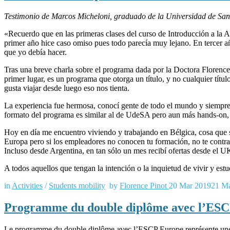
Testimonio de Marcos Micheloni, graduado de la Universidad de S
«Recuerdo que en las primeras clases del curso de Introducción a l
primer año hice caso omiso pues todo parecía muy lejano. En tercer 
que yo debía hacer.
Tras una breve charla sobre el programa dada por la Doctora Florence
primer lugar, es un programa que otorga un título, y no cualquier títu
gusta viajar desde luego eso nos tienta.
La experiencia fue hermosa, conocí gente de todo el mundo y siempre 
formato del programa es similar al de UdeSA pero aun más hands-on
Hoy en día me encuentro viviendo y trabajando en Bélgica, cosa que 
Europa pero si los empleadores no conocen tu formación, no te contra
Incluso desde Argentina, en tan sólo un mes recibí ofertas desde el U
A todos aquellos que tengan la intención o la inquietud de vivir y estu
in
Activities
/
Students mobility
by
Florence Pinot
20 Mar 2019
21 M
Programme du double diplôme avec l’ES
Le programme du double diplôme avec l’ESCP Europe représente une ex