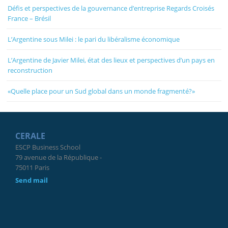
Défis et perspectives de la gouvernance d’entreprise Regards Croisés
France – Brésil
L’Argentine sous Milei : le pari du libéralisme économique
L’Argentine de Javier Milei, état des lieux et perspectives d’un pays en
reconstruction
«Quelle place pour un Sud global dans un monde fragmenté?»
CERALE
ESCP Business School
79 avenue de la République -
75011 Paris
Send mail