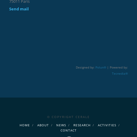
75011 Paris
Send mail
Designed by:
Polun®
| Powered by:
Tecnedia®
© COPYRIGHT CERALE
HOME
ABOUT
NEWS
RESEARCH
ACTIVITIES
CONTACT