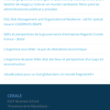
Gestión de riesgos y crisis en un mundo cambiante. Retos para las
administraciones públicas y privadas
ESG, Risk Management and Organizational Resilience : call for special
issue in CADERNOS EBAPE
Défis et perspectives de la gouvernance d’entreprise Regards Croisés
France – Brésil
L’Argentine sous Milei : le pari du libéralisme économique
L’Argentine de Javier Milei, état des lieux et perspectives d’un pays en
reconstruction
«Quelle place pour un Sud global dans un monde fragmenté?»
CERALE
ESCP Business School
79 avenue de la République -