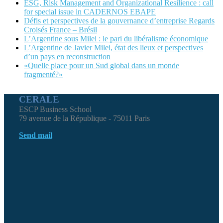
ESG, Risk Management and Organizational Resilience : call
for special issue in CADERNOS EBAPE
Défis et perspectives de la gouvernance d’entreprise Regards
Croisés France – Brésil
L’Argentine sous Milei : le pari du libéralisme économique
L’Argentine de Javier Milei, état des lieux et perspectives
d’un pays en reconstruction
«Quelle place pour un Sud global dans un monde
fragmenté?»
CERALE
ESCP Business School
79 avenue de la République - 75011 Paris
Send mail