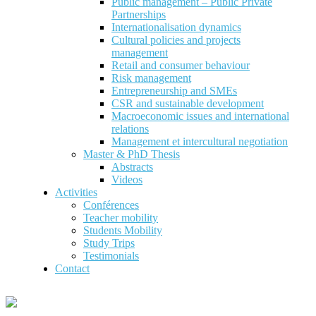
Public management – Public Private
Partnerships
Internationalisation dynamics
Cultural policies and projects
management
Retail and consumer behaviour
Risk management
Entrepreneurship and SMEs
CSR and sustainable development
Macroeconomic issues and international
relations
Management et intercultural negotiation
Master & PhD Thesis
Abstracts
Videos
Activities
Conférences
Teacher mobility
Students Mobility
Study Trips
Testimonials
Contact