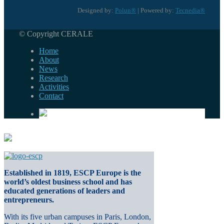
Designed by:
Polun®
| Powered by:
Tecnedia®
© Copyright CERALE
Home
About
News
Research
Activities
Contact
Established in 1819, ESCP Europe is the
world’s oldest business school and has
educated generations of leaders and
entrepreneurs.
With its five urban campuses in Paris, London,