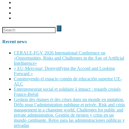
Recent news
CERALE-FGV 2026 International Conference on
«Opportunities, Risks and Challenges in the Age of Artificial
Intelligence»
« EU-Mercosur: Demystifying the Accord and Looking
Forward »
Construyendo el espacio común de educación superior UE-
ALC
Entrepreneuriat social et solidaire à impact : regards croisés
France-Brésil
Gestion des risques et des crises dans un monde en mutation.
Défis pour l’administration publique et privée. Risk and crisis
management in a changing world. Challenges for public and
private administration. Gestión de riesgos y crisis en un
mundo cambiante. Retos para las administraciones públicas y
privadas