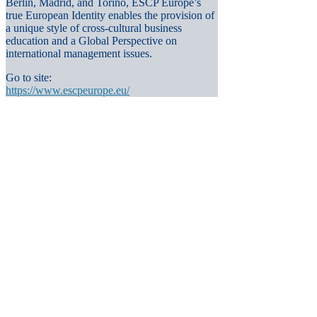
Berlin, Madrid, and Torino, ESCP Europe’s
true European Identity enables the provision of
a unique style of cross-cultural business
education and a Global Perspective on
international management issues.
Go to site:
https://www.escpeurope.eu/