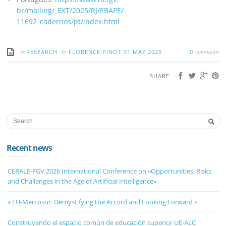
br/mailing/_EXT/2025/RJ/EBAPE/
11692_cadernos/pt/index.html
in
by
comments
RESEARCH
FLORENCE PINOT
31 MAY 2025
0
SHARE
Recent news
CERALE-FGV 2026 International Conference on «Opportunities, Risks
and Challenges in the Age of Artificial Intelligence»
« EU-Mercosur: Demystifying the Accord and Looking Forward »
Construyendo el espacio común de educación superior UE-ALC