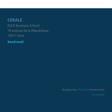
CERALE
ESCP Business School
79 avenue de la République -
75011 Paris
Send mail
Designed by:
Polun®
| Powered by:
Tecnedia®