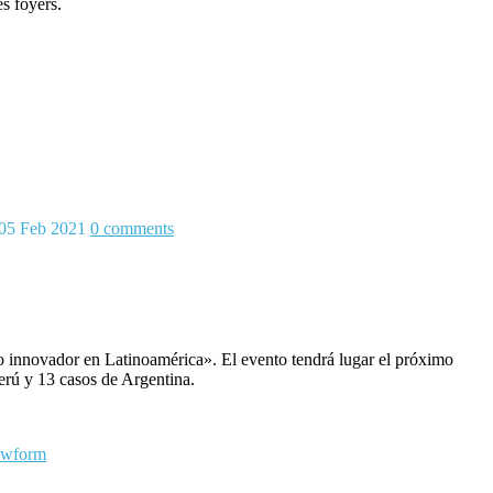
es foyers.
05 Feb 2021
0
comments
nnovador en Latinoamérica». El evento tendrá lugar el próximo
erú y 13 casos de Argentina.
ewform