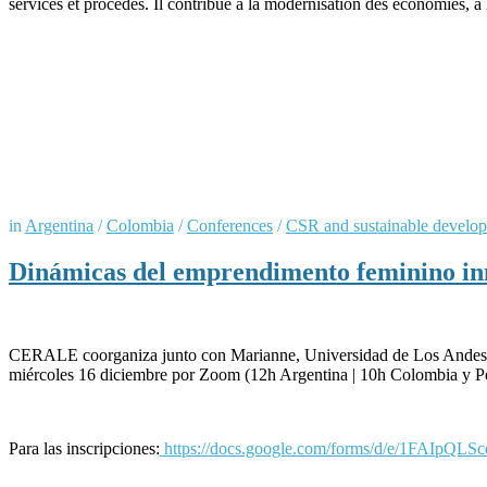
services et procédés. Il contribue à la modernisation des économies, à l
in
Argentina
/
Colombia
/
Conferences
/
CSR and sustainable develo
Dinámicas del emprendimento feminino in
CERALE coorganiza junto con Marianne, Universidad de Los Andes y
miércoles 16 diciembre por Zoom (12h Argentina | 10h Colombia y Per
Para las inscripciones:
https://docs.google.com/forms/d/e/1FA