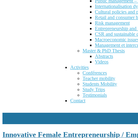
Public management – P
Internationalisation d
Cultural policies and
Retail and consumer 
Risk management
Entrepreneurship an
CSR and sustainable 
Macroeconomic issues 
Management et intercu
Master & PhD Thesis
Abstracts
Videos
Activities
Conférences
Teacher mobility
Students Mobility
Study Trips
Testimonials
Contact
Female Entrepreneurship
Innovative Female Entrepreneurship / Emp