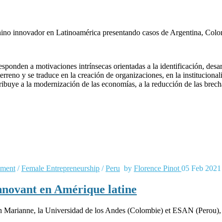
enino innovador en Latinoamérica presentando casos de Argentina, Colo
ponden a motivaciones intrínsecas orientadas a la identificación, des
erreno y se traduce en la creación de organizaciones, en la instituciona
ibuye a la modernización de las economías, a la reducción de las brecha
pment
/
Female Entrepreneurship
/
Peru
by
Florence Pinot
05 Feb 2021
nnovant en Amérique latine
rianne, la Universidad de los Andes (Colombie) et ESAN (Perou), a le 