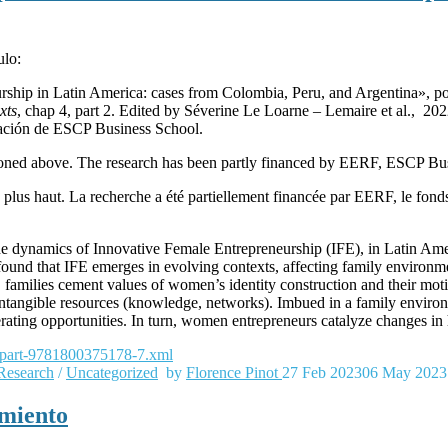
ulo:
urship in Latin America: cases from Colombia, Peru, and Argentina», po
xts
, chap 4, part 2. Edited by Séverine Le Loarne – Lemaire et al., 
gación de ESCP Business School.
oned above. The research has been partly financed by EERF, ESCP Bus
 plus haut. La recherche a été partiellement financée par EERF, le fo
 the dynamics of Innovative Female Entrepreneurship (IFE), in Latin Am
e found that IFE emerges in evolving contexts, affecting family envir
, families cement values of women’s identity construction and their mot
ntangible resources (knowledge, networks). Imbued in a family environ
rating opportunities. In turn, women entrepreneurs catalyze changes in
part-9781800375178-7.xml
Research
/
Uncategorized
by
Florence Pinot
27 Feb 2023
06 May 2023
miento