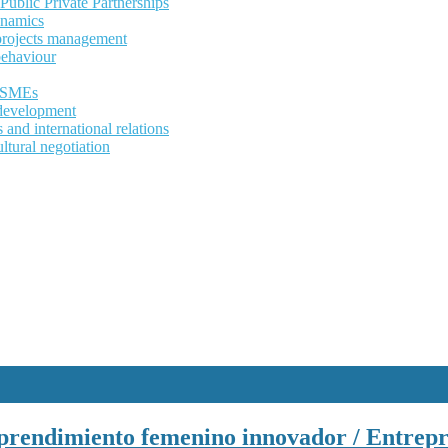
ublic Private Partnerships
ynamics
 projects management
behaviour
d SMEs
development
and international relations
ltural negotiation
rendimiento femenino innovador / Entrepre