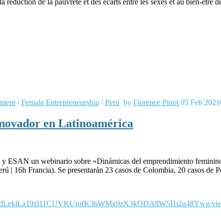
a réduction de la pauvreté et des écarts entre les sexes et au bien-être d
pment
/
Female Entrepreneurship
/
Peru
by
Florence Pinot
05 Feb 2021
novador en Latinoamérica
 ESAN un webinario sobre «Dinámicas del emprendimiento feminino i
ú | 16h Francia). Se presentarán 23 casos de Colombia, 20 casos de P
IpQLScdLeklLa19zl11CUVKUmfK36WMx9zX3kODAllW5Hi2q48Ywg/vi