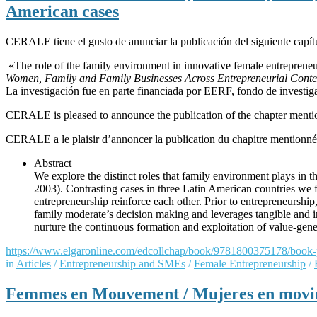
American cases
CERALE tiene el gusto de anunciar la publicación del siguiente capít
«The role of the family environment in innovative female entreprene
Women, Family and Family Businesses Across Entrepreneurial Conte
La investigación fue en parte financiada por EERF, fondo de investi
CERALE is pleased to announce the publication of the chapter menti
CERALE a le plaisir d’annoncer la publication du chapitre mentionné
Abstract
We explore the distinct roles that family environment plays in
2003). Contrasting cases in three Latin American countries w
entrepreneurship reinforce each other. Prior to entrepreneurship
family moderate’s decision making and leverages tangible and i
nurture the continuous formation and exploitation of value-gene
https://www.elgaronline.com/
edcollchap/book/9781800375178/
book-
in
Articles
/
Entrepreneurship and SMEs
/
Female Entrepreneurship
/
Femmes en Mouvement / Mujeres en movi