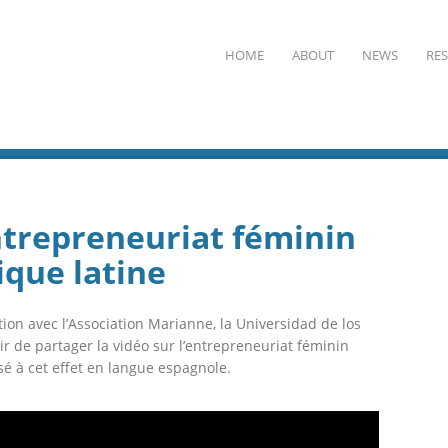
HOME
ABOUT
NEWS
RE
trepreneuriat féminin
que latine
ion avec l’Association Marianne, la Universidad de los
ir de partager la vidéo sur l’entrepreneuriat féminin
é à cet effet en langue espagnole.