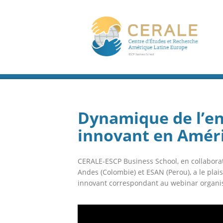
Dynamique de l’en
innovant en Améri
CERALE-ESCP Business School, en collaborat
Andes (Colombie) et ESAN (Perou), a le plais
innovant correspondant au webinar organis