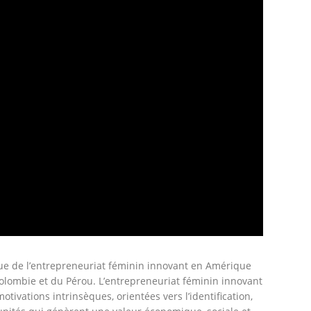
que de l’entrepreneuriat féminin innovant en Amérique
olombie et du Pérou. L’entrepreneuriat féminin innovant
tivations intrinsèques, orientées vers l’identification,