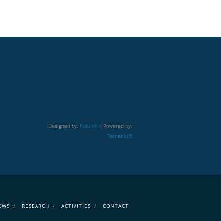
Designed by:
Polun®
| Powered by:
Tecnedia®
EWS
RESEARCH
ACTIVITIES
CONTACT