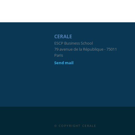
CERALE
ESCP Business School
79 avenue de la République - 75011
Paris
Send mail
© COPYRIGHT CERALE