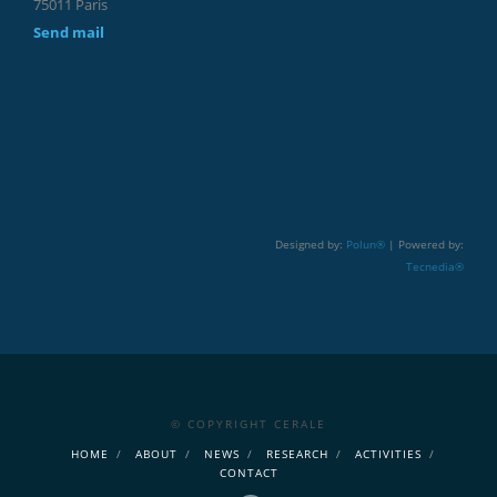
75011 Paris
Send mail
Designed by:
Polun®
| Powered by:
Tecnedia®
© COPYRIGHT CERALE
HOME
ABOUT
NEWS
RESEARCH
ACTIVITIES
CONTACT