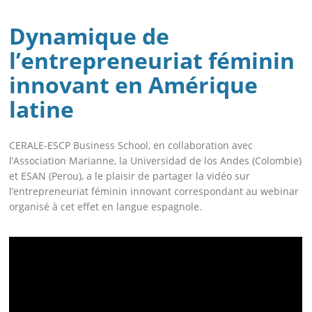
Dynamique de
l’entrepreneuriat féminin
innovant en Amérique
latine
CERALE-ESCP Business School, en collaboration avec
l’Association Marianne, la Universidad de los Andes (Colombie)
et ESAN (Perou), a le plaisir de partager la vidéo sur
l’entrepreneuriat féminin innovant correspondant au webinar
organisé à cet effet en langue espagnole.