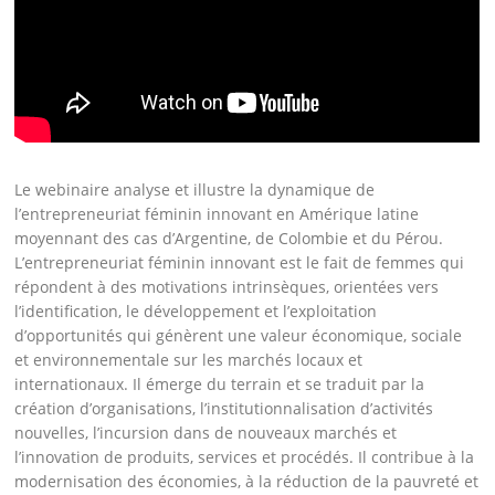
Le webinaire analyse et illustre la dynamique de
l’entrepreneuriat féminin innovant en Amérique latine
moyennant des cas d’Argentine, de Colombie et du Pérou.
L’entrepreneuriat féminin innovant est le fait de femmes qui
répondent à des motivations intrinsèques, orientées vers
l’identification, le développement et l’exploitation
d’opportunités qui génèrent une valeur économique, sociale
et environnementale sur les marchés locaux et
internationaux. Il émerge du terrain et se traduit par la
création d’organisations, l’institutionnalisation d’activités
nouvelles, l’incursion dans de nouveaux marchés et
l’innovation de produits, services et procédés. Il contribue à la
modernisation des économies, à la réduction de la pauvreté et