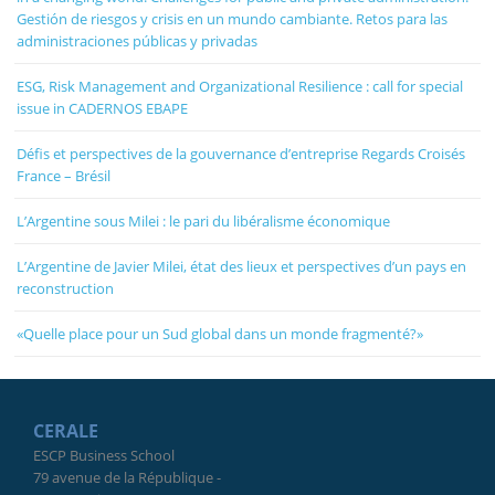
Gestión de riesgos y crisis en un mundo cambiante. Retos para las
administraciones públicas y privadas
ESG, Risk Management and Organizational Resilience : call for special
issue in CADERNOS EBAPE
Défis et perspectives de la gouvernance d’entreprise Regards Croisés
France – Brésil
L’Argentine sous Milei : le pari du libéralisme économique
L’Argentine de Javier Milei, état des lieux et perspectives d’un pays en
reconstruction
«Quelle place pour un Sud global dans un monde fragmenté?»
CERALE
ESCP Business School
79 avenue de la République -