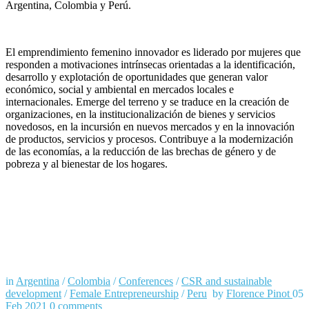
Argentina, Colombia y Perú.
El emprendimiento femenino innovador es liderado por mujeres que
responden a motivaciones intrínsecas orientadas a la identificación,
desarrollo y explotación de oportunidades que generan valor
económico, social y ambiental en mercados locales e
internacionales. Emerge del terreno y se traduce en la creación de
organizaciones, en la institucionalización de bienes y servicios
novedosos, en la incursión en nuevos mercados y en la innovación
de productos, servicios y procesos. Contribuye a la modernización
de las economías, a la reducción de las brechas de género y de
pobreza y al bienestar de los hogares.
in
Argentina
/
Colombia
/
Conferences
/
CSR and sustainable
development
/
Female Entrepreneurship
/
Peru
by
Florence Pinot
05
Feb 2021
0
comments