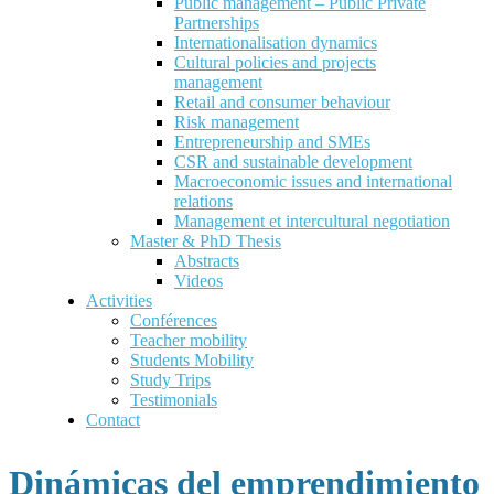
Public management – Public Private
Partnerships
Internationalisation dynamics
Cultural policies and projects
management
Retail and consumer behaviour
Risk management
Entrepreneurship and SMEs
CSR and sustainable development
Macroeconomic issues and international
relations
Management et intercultural negotiation
Master & PhD Thesis
Abstracts
Videos
Activities
Conférences
Teacher mobility
Students Mobility
Study Trips
Testimonials
Contact
Dinámicas del emprendimiento