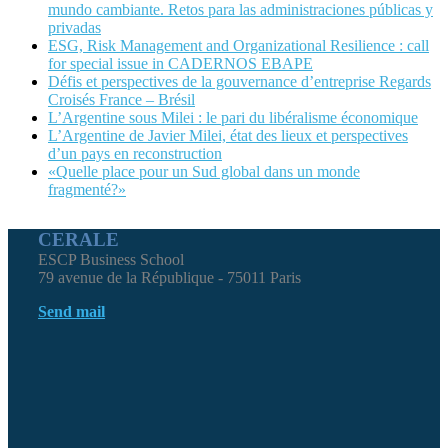
mundo cambiante. Retos para las administraciones públicas y
privadas
ESG, Risk Management and Organizational Resilience : call
for special issue in CADERNOS EBAPE
Défis et perspectives de la gouvernance d’entreprise Regards
Croisés France – Brésil
L’Argentine sous Milei : le pari du libéralisme économique
L’Argentine de Javier Milei, état des lieux et perspectives
d’un pays en reconstruction
«Quelle place pour un Sud global dans un monde
fragmenté?»
CERALE
ESCP Business School
79 avenue de la République - 75011 Paris
Send mail