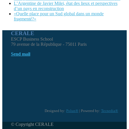
L’Argentine de Javier Milei, état des lieux et perspectives
d’un pays en reconstruction
«Quelle place pour un Sud global dans un monde
fragmenté?»
CERALE
ESCP Business School
79 avenue de la République - 75011 Paris
Send mail
Designed by:
Polun®
| Powered by:
Tecnedia®
© Copyright CERALE