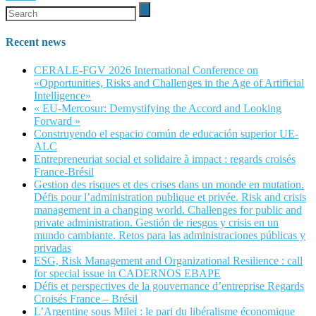
Recent news
CERALE-FGV 2026 International Conference on
«Opportunities, Risks and Challenges in the Age of Artificial
Intelligence»
« EU-Mercosur: Demystifying the Accord and Looking
Forward »
Construyendo el espacio común de educación superior UE-
ALC
Entrepreneuriat social et solidaire à impact : regards croisés
France-Brésil
Gestion des risques et des crises dans un monde en mutation.
Défis pour l’administration publique et privée. Risk and crisis
management in a changing world. Challenges for public and
private administration. Gestión de riesgos y crisis en un
mundo cambiante. Retos para las administraciones públicas y
privadas
ESG, Risk Management and Organizational Resilience : call
for special issue in CADERNOS EBAPE
Défis et perspectives de la gouvernance d’entreprise Regards
Croisés France – Brésil
L’Argentine sous Milei : le pari du libéralisme économique