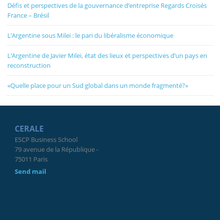
Défis et perspectives de la gouvernance d’entreprise Regards Croisés
France – Brésil
L’Argentine sous Milei : le pari du libéralisme économique
L’Argentine de Javier Milei, état des lieux et perspectives d’un pays en
reconstruction
«Quelle place pour un Sud global dans un monde fragmenté?»
CERALE
ESCP Business School
79 avenue de la République -
75011 Paris
Send mail