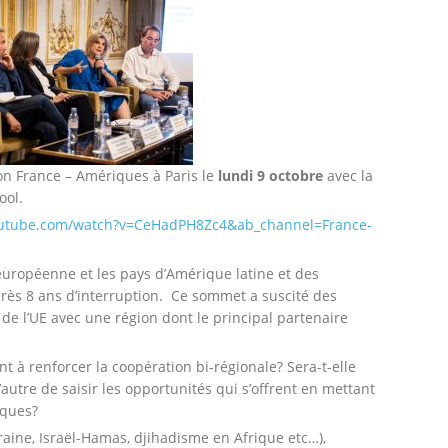
on France – Amériques à Paris le
lundi 9 octobre
avec la
ool.
outube.com/watch?v=CeHadPH8Zc4&ab_channel=France-
 européenne et les pays d’Amérique latine et des
près 8 ans d’interruption. Ce sommet a suscité des
de l’UE avec une région dont le principal partenaire
nt à renforcer la coopération bi-régionale? Sera-t-elle
’autre de saisir les opportunités qui s’offrent en mettant
iques?
kraine, Israël-Hamas, djihadisme en Afrique etc…),