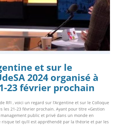
gentine et sur le
deSA 2024 organisé à
1-23 février prochain
e RFI , voici un regard sur l’Argentine et sur le Colloque
les 21-23 février prochain. Ayant pour titre «Gestion
r le management public et privé dans un monde en
 risque tel qu’il est appréhendé par la théorie et par les