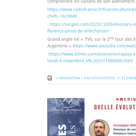
comprendre les raisons de son avènement.
https://www.radiofrance.fr/franceculture/p
chefs-1623849
.
https://socgeo.com/2023/12/05/elections-
florence-pinot-de-villechenon/
nd
Grand angle 64′ », TV5, sur le 2
tour des é
Argentine »,
https://www.youtube.com/wat
.
https://www.bfmtv.com/economie/replay-e
lundi-6-novembre_VN-202311060606.html
in
by
ARGENTINA
/
UNCATEGORIZED
FLOREN