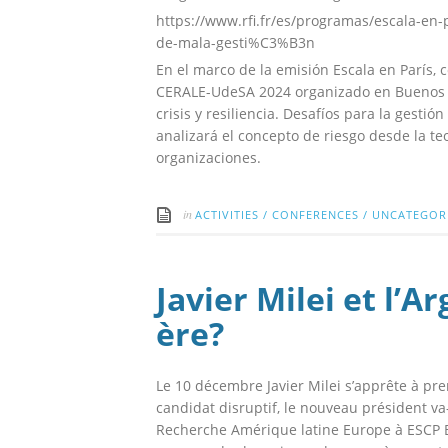
https://www.rfi.fr/es/programas/escala-e
de-mala-gesti%C3%B3n
En el marco de la emisión Escala en París,
CERALE-UdeSA 2024 organizado en Buenos Ai
crisis y resiliencia. Desafíos para la gesti
analizará el concepto de riesgo desde la te
organizaciones.
in
ACTIVITIES
/
CONFERENCES
/
UNCATEGOR
Javier Milei et l’A
ère?
Le 10 décembre Javier Milei s’apprête à pre
candidat disruptif, le nouveau président va
Recherche Amérique latine Europe à ESCP 