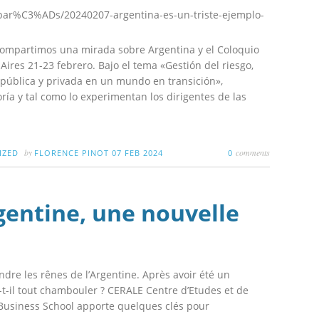
n-par%C3%ADs/20240207-argentina-es-un-triste-ejemplo-
 compartimos una mirada sobre Argentina y el Coloquio
res 21-23 febrero. Bajo el tema «Gestión del riesgo,
ón pública y privada en un mundo en transición»,
oría y tal como lo experimentan los dirigentes de las
by
comments
IZED
FLORENCE PINOT
07 FEB 2024
0
rgentine, une nouvelle
ndre les rênes de l’Argentine. Après avoir été un
-t-il tout chambouler ? CERALE Centre d’Etudes et de
Business School apporte quelques clés pour