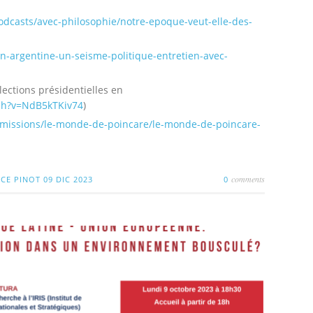
odcasts/avec-philosophie/notre-epoque-veut-elle-des-
en-argentine-un-seisme-politique-entretien-avec-
lections présidentielles en
ch?v=NdB5kTKiv74
)
missions/le-monde-de-poincare/le-monde-de-poincare-
comments
CE PINOT
09 DIC 2023
0