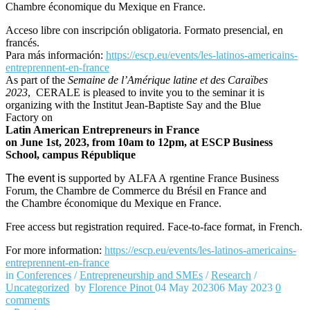
Chambre économique du Mexique en France.
Acceso libre con inscripción obligatoria. Formato presencial, en
francés.
Para más información:
https://escp.eu/
events/les-latinos-americains-
entreprennent-en-france
As part of the
Semaine de l’Amérique latine et des Caraïbes
2023
, CERALE is pleased to invite you to the seminar it is
organizing with the Institut Jean-Baptiste Say and the Blue
Factory on
Latin American
E
ntrepreneurs in France
on June 1st, 2023, from 10am to 12pm, at ESCP Business
School, campus République
T
he event is
support
ed by
ALFA A rgentine France Business
Forum,
the
Chambre de Commerce du Brésil en France
and
the
Chambre économique du Mexique en France
.
Free access
but registration required
. Face-to-face format, in French.
For more information:
https://escp.eu/
events/les-latinos-americains-
entreprennent-en-france
in
Conferences
/
Entrepreneurship and SMEs
/
Research
/
Uncategorized
by
Florence Pinot
04 May 2023
06 May 2023
0
comments