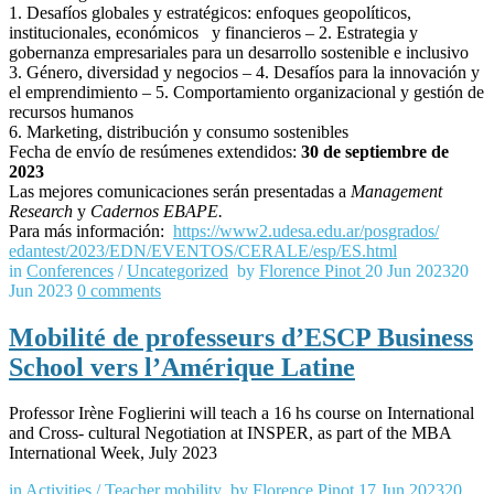
1. Desafíos globales y estratégicos: enfoques geopolíticos,
institucionales, económicos y financieros – 2. Estrategia y
gobernanza empresariales para un desarrollo sostenible e inclusivo
3. Género, diversidad y negocios – 4. Desafíos para la innovación y
el emprendimiento – 5. Comportamiento organizacional y gestión de
recursos humanos
6. Marketing, distribución y consumo sostenibles
Fecha de envío de resúmenes extendidos:
30 de septiembre de
2023
Las mejores comunicaciones serán presentadas a
Management
Research
y
Cadernos EBAPE.
Para más información:
https://www2.
udesa.edu.ar/posgrados/
edantest/2023/EDN/EVENTOS/
CERALE/esp/ES.html
in
Conferences
/
Uncategorized
by
Florence Pinot
20 Jun 2023
20
Jun 2023
0
comments
Mobilité de professeurs d’ESCP Business
School vers l’Amérique Latine
Professor Irène Foglierini will teach a 16 hs course on International
and Cross- cultural Negotiation at INSPER, as part of the MBA
International Week, July 2023
in
Activities
/
Teacher mobility
by
Florence Pinot
17 Jun 2023
20