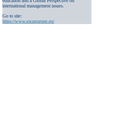
education and a Global Perspective on
international management issues.
Go to site:
https://www.escpeurope.eu/