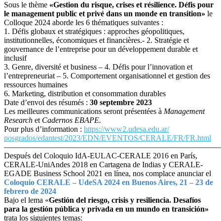
Sous le thème
«
Gestion du risque, crises et résilience. Défis pour
le management public et privé dans un monde en transition»
le
Colloque 2024 aborde les 6 thématiques suivantes :
1. Défis globaux et stratégiques : approches géopolitiques,
institutionnelles, économiques et financières.- 2. Stratégie et
gouvernance de l’entreprise pour un développement durable et
inclusif
3. Genre, diversité et business – 4. Défis pour l’innovation et
l’entrepreneuriat – 5. Comportement organisationnel et gestion des
ressources humaines
6. Marketing, distribution et consommation durables
Date d’envoi des résumés :
30 septembre 2023
Les meilleures communications seront présentées à
Management
Research
et
Cadernos EBAPE.
Pour plus d’information :
https://www2.udesa.edu.ar/
posgrados/edantest/2023/EDN/
EVENTOS/CERALE/FR/FR.html
———————————————————————————
Después del Coloquio IdA-EULAC-CERALE 2016 en París,
CERALE-UniAndes 2018 en Cartagena de Indias y CERALE-
EGADE Business School 2021 en línea, nos complace anunciar el
Coloquio
CERALE – UdeSA 2024 en Buenos Aires, 21 – 23 de
febrero de 2024
Bajo el lema «
Gestión del riesgo, crisis y resiliencia. Desafíos
para la gestión pública y privada en un mundo en transición»
trata los siguientes temas: