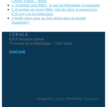
Croisés France – Brésil
L’Argentine sous Milei : le pari du libéralisme économique
L’Argentine de Javier Milei, état des lieux et perspectives
d’un pays en reconstruction
«Quelle place pour un Sud global dans un monde
fragmenté?»
CERALE
ESCP Business School
79 avenue de la République - 75011 Paris
Send mail
Designed by:
Polun®
| Powered by:
Tecnedia®