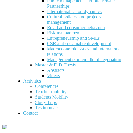
Public management – Public Private
Partnerships
Internationalisation dynamics
Cultural policies and projects
management
Retail and consumer behaviour
Risk management
Entrepreneurship and SMEs
CSR and sustainable development
Macroeconomic issues and international
relations
Management et intercultural negotiation
Master & PhD Thesis
Abstracts
Videos
Activities
Conférences
Teacher mobility
Students Mobility
Study Trips
Testimonials
Contact