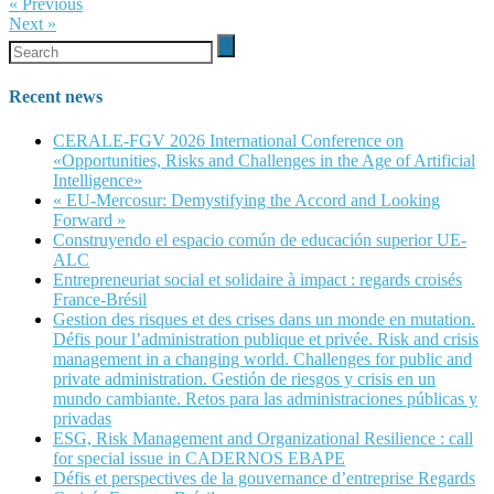
«
Previous
Next
»
Recent news
CERALE-FGV 2026 International Conference on
«Opportunities, Risks and Challenges in the Age of Artificial
Intelligence»
« EU-Mercosur: Demystifying the Accord and Looking
Forward »
Construyendo el espacio común de educación superior UE-
ALC
Entrepreneuriat social et solidaire à impact : regards croisés
France-Brésil
Gestion des risques et des crises dans un monde en mutation.
Défis pour l’administration publique et privée. Risk and crisis
management in a changing world. Challenges for public and
private administration. Gestión de riesgos y crisis en un
mundo cambiante. Retos para las administraciones públicas y
privadas
ESG, Risk Management and Organizational Resilience : call
for special issue in CADERNOS EBAPE
Défis et perspectives de la gouvernance d’entreprise Regards