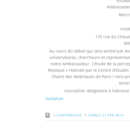
Elisa
Ambassadeu
Mercr
Inst
175 rue du Cheval
Mé
Au cours du débat qui sera animé par A
universitaires, chercheurs et représenta
notre Ambassadeur. L’étude de la percept
Mexique » réalisée par le Centre d’études
Chaire des Amériques de Paris I sera pr
assoc
Inscription obligatoire à l’adresse
Invitation
in
by
CONFERENCES
CERALE
21 FEB 2014