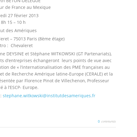
beth BETON-DELEGUE
r de France au Mexique
edi 27 février 2013
8h 15 – 10 h
itut des Amériques
eret – 75013 Paris (8ème étage)
tro : Chevaleret
nne DEYSINE et Stéphane WITKOWSKI (GT Partenariats),
nts d’entreprises échangeront leurs points de vue avec
ion de « l’internationalisation des PME françaises au
 et de Recherche Amérique latine-Europe (CERALE) et la
ésentée par Florence Pinot de Villechenon, Professeur
ié à l’ESCP- Europe.
 :
stephane.witkowski@institutdesameriques.fr
comments
0