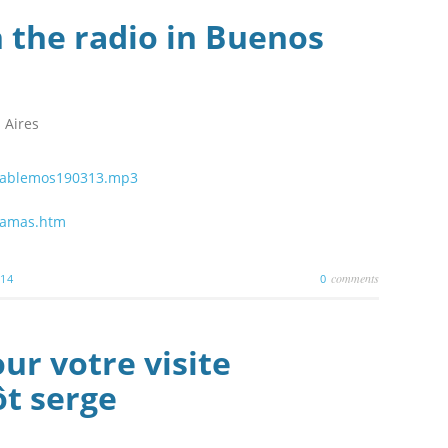
 the radio in Buenos
 Aires
/hablemos190313.mp3
ramas.htm
comments
014
0
ur votre visite
ôt serge