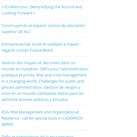
« EU-Mercosur: Demystifying the Accord and
Looking Forward »
Construyendo el espacio común de educación
superior UE-ALC
Entrepreneuriat social et solidaire à impact :
regards croisés France-Brésil
Gestion des risques et des crises dans un
monde en mutation. Défis pour l’administration
publique et privée. Risk and crisis management
in a changing world. Challenges for public and
private administration. Gestión de riesgos y
crisis en un mundo cambiante. Retos para las
administraciones públicas y privadas
ESG, Risk Management and Organizational
Resilience : call for special issue in CADERNOS
EBAPE
Défis et perspectives de la gouvernance