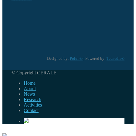
Designed by:
Polun®
| Powered by:
Tecnedia®
© Copyright CERALE
Home
About
News
Research
Activities
Contact