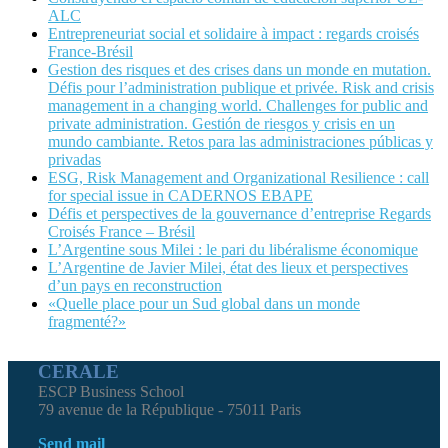
ALC
Entrepreneuriat social et solidaire à impact : regards croisés
France-Brésil
Gestion des risques et des crises dans un monde en mutation.
Défis pour l’administration publique et privée. Risk and crisis
management in a changing world. Challenges for public and
private administration. Gestión de riesgos y crisis en un
mundo cambiante. Retos para las administraciones públicas y
privadas
ESG, Risk Management and Organizational Resilience : call
for special issue in CADERNOS EBAPE
Défis et perspectives de la gouvernance d’entreprise Regards
Croisés France – Brésil
L’Argentine sous Milei : le pari du libéralisme économique
L’Argentine de Javier Milei, état des lieux et perspectives
d’un pays en reconstruction
«Quelle place pour un Sud global dans un monde
fragmenté?»
CERALE
ESCP Business School
79 avenue de la République - 75011 Paris
Send mail