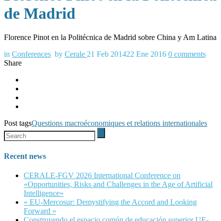
de Madrid
Florence Pinot en la Politécnica de Madrid sobre China y Am Latina
in
Conferences
by
Cerale
21 Feb 2014
22 Ene 2016
0
comments
Share
Post tags
Questions macroéconomiques et relations internationales
Recent news
CERALE-FGV 2026 International Conference on
«Opportunities, Risks and Challenges in the Age of Artificial
Intelligence»
« EU-Mercosur: Demystifying the Accord and Looking
Forward »
Construyendo el espacio común de educación superior UE-