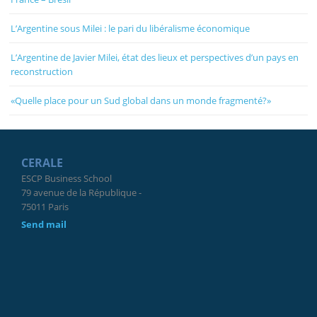
L’Argentine sous Milei : le pari du libéralisme économique
L’Argentine de Javier Milei, état des lieux et perspectives d’un pays en
reconstruction
«Quelle place pour un Sud global dans un monde fragmenté?»
CERALE
ESCP Business School
79 avenue de la République -
75011 Paris
Send mail