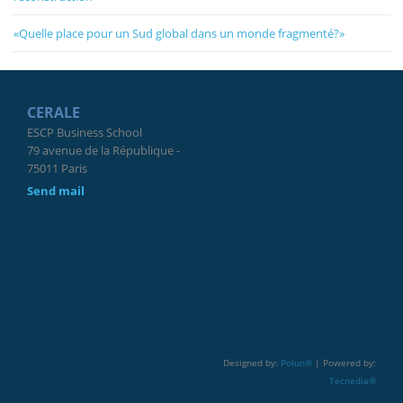
«Quelle place pour un Sud global dans un monde fragmenté?»
CERALE
ESCP Business School
79 avenue de la République -
75011 Paris
Send mail
Designed by:
Polun®
| Powered by:
Tecnedia®