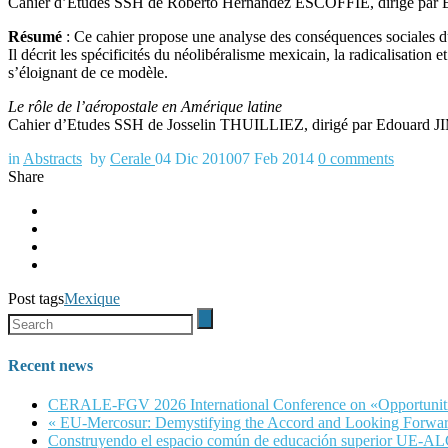
Cahier d’Etudes SSH de Roberto Hernández ESCOFFIE, dirigé par
Résumé
: Ce cahier propose une analyse des conséquences sociales d
Il décrit les spécificités du néolibéralisme mexicain, la radicalisatio
s’éloignant de ce modèle.
Le rôle de l’aéropostale en Amérique latine
Cahier d’Etudes SSH de Josselin THUILLIEZ, dirigé par Edouard 
in
Abstracts
by
Cerale
04 Dic 2010
07 Feb 2014
0
comments
Share
Post tags
Mexique
Recent news
CERALE-FGV 2026 International Conference on «Opportunities, 
« EU-Mercosur: Demystifying the Accord and Looking Forwar
Construyendo el espacio común de educación superior UE-A