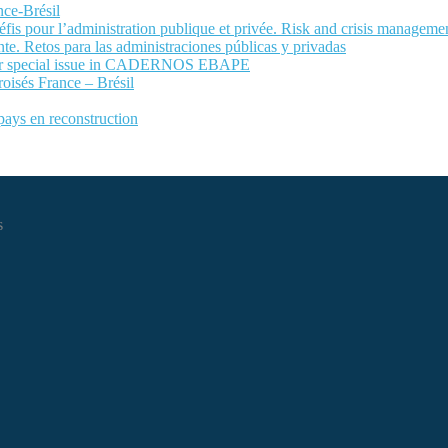
nce-Brésil
fis pour l’administration publique et privée. Risk and crisis manageme
te. Retos para las administraciones públicas y privadas
 for special issue in CADERNOS EBAPE
roisés France – Brésil
 pays en reconstruction
s