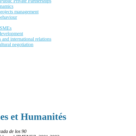
ublic Private Partnerships
ynamics
 projects management
behaviour
d SMEs
development
and international relations
ltural negotiation
les et Humanités
cada de los 90