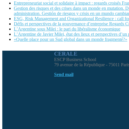
Entrepreneuriat social et solidaire à impact : regards croisés Fra
Gestion des risques et des crises dans un monde en mutation. Dé
administration. Gestión de riesgos y crisis en un mundo cambian
ESG, Risk Management and Organizational Resilience : call
Défis et perspectives de la gouvernance d’entreprise Regards C
L’Argentine sous Milei : le pari du libéralisme économique
L’Argentine de Javier Milei, état des lieux et perspectives d’un
«Quelle place pour un Sud global dans un monde fragmenté?»
CERALE
ESCP Business School
79 avenue de la République - 75011 Pari
Send mail