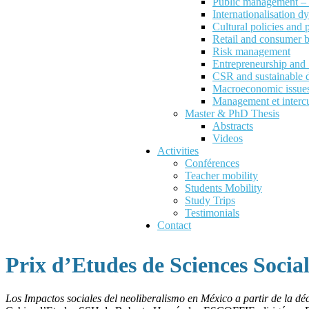
Public management – P
Internationalisation d
Cultural policies and
Retail and consumer 
Risk management
Entrepreneurship an
CSR and sustainable 
Macroeconomic issues 
Management et intercu
Master & PhD Thesis
Abstracts
Videos
Activities
Conférences
Teacher mobility
Students Mobility
Study Trips
Testimonials
Contact
Prix d’Etudes de Sciences Socia
Los Impactos sociales del neoliberalismo en México a partir de la dé