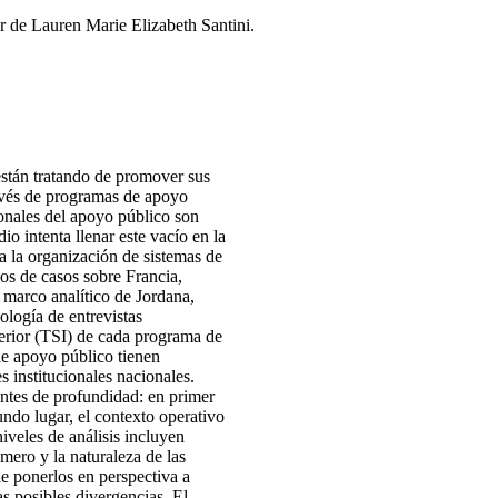
r de Lauren Marie Elizabeth Santini.
están tratando de promover sus
avés de programas de apoyo
ionales del apoyo público son
o intenta llenar este vacío en la
ra la organización de sistemas de
os de casos sobre Francia,
 marco analítico de Jordana,
ología de entrevistas
terior (TSI) de cada programa de
de apoyo público tienen
s institucionales nacionales.
rentes de profundidad: en primer
gundo lugar, el contexto operativo
niveles de análisis incluyen
mero y la naturaleza de las
de ponerlos en perspectiva a
as posibles divergencias. El