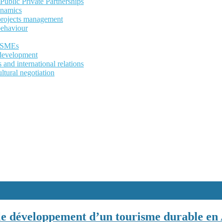
ublic Private Partnerships
ynamics
 projects management
behaviour
d SMEs
development
and international relations
ltural negotiation
s le développement d’un tourisme durable en