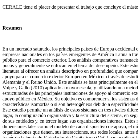
CERALE tiene el placer de presentar el trabajo que concluye el máste
Resumen
En un mercado saturado, los principales países de Europa occidental 
empresas nacionales en los países emergentes de América Latina a tr
público para el comercio exterior. Los análisis comparativos transnac
pocos y generalmente se enfocan en el tema del desempeño. Este estudi
literatura al ofrecer un análisis descriptivo en profundidad que compa
apoyo para el comercio exterior Europeo en México a través de estudi
Alemania y el Reino Unido. Este análisis se basa principalmente en el
Volpe y Gallo (2010) aplicado a mayor escala, y utilizando una metod
estructuradas de las principales instituciones de apoyo al comercio ex
apoyo público en México. Su objetivo es comprender si los sistemas 
características isomorfas o si son heterogéneos debido a especificidade
Este estudio permite un análisis de estos sistemas en tres niveles dife
lugar, la configuración organizativa y la estructura del sistema, en se
de sus entidades y, en tercer lugar, sus organizaciones internas. Estos 
dimensiones tales como el modelo de cada dispositivo de apoyo, el nú
organizaciones que tienen, sus interacciones, sus redes locales, antes 
través de la teoría de Variedades de Capitalismo (VoC) para explicar l