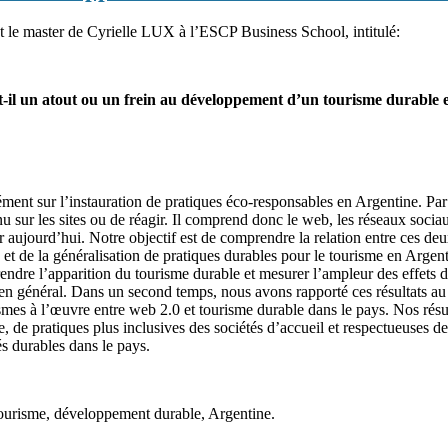
 le master de Cyrielle LUX à l’ESCP Business School, intitulé:
t-il un atout ou un frein au développement d’un tourisme durable 
ément sur l’instauration de pratiques éco-responsables en Argentine. Par
tenu sur les sites ou de réagir. Il comprend donc le web, les réseaux socia
 aujourd’hui. Notre objectif est de comprendre la relation entre ces d
on et de la généralisation de pratiques durables pour le tourisme en Arg
rendre l’apparition du tourisme durable et mesurer l’ampleur des effets
e en général. Dans un second temps, nous avons rapporté ces résultats au
s à l’œuvre entre web 2.0 et tourisme durable dans le pays. Nos résultat
 de pratiques plus inclusives des sociétés d’accueil et respectueuses d
és durables dans le pays.
tourisme, développement durable, Argentine.