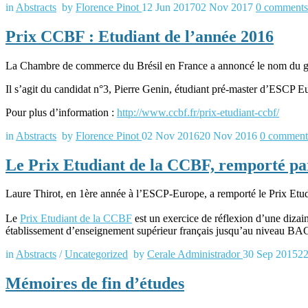
in
Abstracts
by
Florence Pinot
12 Jun 2017
02 Nov 2017
0
comments
Prix CCBF : Etudiant de l’année 2016
La Chambre de commerce du Brésil en France a annoncé le nom du 
Il s’agit du candidat n°3, Pierre Genin, étudiant pré-master d’ESCP E
Pour plus d’information :
http://www.ccbf.fr/prix-etudiant-ccbf/
in
Abstracts
by
Florence Pinot
02 Nov 2016
20 Nov 2016
0
comment
Le Prix Etudiant de la CCBF, remporté pa
Laure Thirot, en 1ère année à l’ESCP-Europe, a remporté le Prix Etudi
Le
Prix Etudiant de la CCBF
est un exercice de réflexion d’une dizaine
établissement d’enseignement supérieur français jusqu’au niveau BA
in
Abstracts
/
Uncategorized
by
Cerale Administrador
30 Sep 2015
22
Mémoires de fin d’études