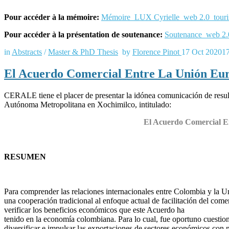
Pour accéder à la mémoire:
Mémoire_LUX Cyrielle_web 2.0_touri
Pour accéder à la présentation de soutenance:
Soutenance_web 2.
in
Abstracts
/
Master & PhD Thesis
by
Florence Pinot
17 Oct 2020
1
El Acuerdo Comercial Entre La Unión Eur
CERALE tiene el placer de presentar la idónea comunicación de resul
Autónoma Metropolitana en Xochimilco, intitulado:
El Acuerdo Comercial E
RESUMEN
Para comprender las relaciones internacionales entre Colombia y la U
una cooperación tradicional al enfoque actual de facilitación del com
verificar los beneficios económicos que este Acuerdo ha
tenido en la economía colombiana. Para lo cual, fue oportuno cuest
diversificar e impulsar las exportaciones de sectores económicos con 