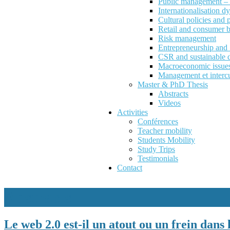
Public management – P
Internationalisation d
Cultural policies and
Retail and consumer 
Risk management
Entrepreneurship an
CSR and sustainable 
Macroeconomic issues 
Management et intercu
Master & PhD Thesis
Abstracts
Videos
Activities
Conférences
Teacher mobility
Students Mobility
Study Trips
Testimonials
Contact
Abstracts
Le web 2.0 est-il un atout ou un frein dan