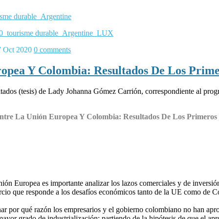
sme durable_Argentine
0_tourisme durable_Argentine_LUX
7 Oct 2020
0
comments
opea Y Colombia: Resultados De Los Prime
tados (tesis) de Lady Johanna Gómez Carrión, correspondiente al progr
ntre La Unión Europea Y Colombia: Resultados De Los Primeros
nión Europea es importante analizar los lazos comerciales y de inversi
ercio que responde a los desafíos económicos tanto de la UE como de Col
ionar por qué razón los empresarios y el gobierno colombiano no han a
mayor grado de industrialización; partiendo de la hipótesis de que el ap