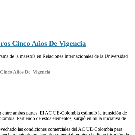
ros Cinco Años De Vigencia
ama de la maestría en Relaciones Internacionales de la Universidad
 Cinco Años De Vigencia
ón entre ambas partes. El AC UE-Colombia estimuló la transición de
ombia. Partiendo de estos elementos, surgió en mí la iniciativa de
provechado las condiciones comerciales del AC UE-Colombia para
rovechamiento de un acuerdo comercial requiere la diversificación de