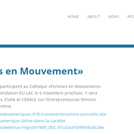
HOME
ABOUT
NEWS
RE
s en Mouvement»
N participent au Colloque «Femmes en Mouvement»
 Fondation EU-LAC le 6 novembre prochain. Y sera
, ESAN et CERALE sur l’Entrepreneuriat féminin
ntine.
tutdesameriques.fr/fr/content/rencontre-annuelle-ida-
merique-latine-dans-la-caraibe
.us/webinar/register/WN_0bC-XTuiSxaYOWtmbskU9w