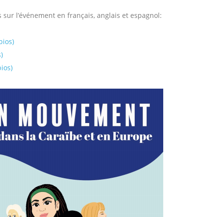
 sur l’événement en français, anglais et espagnol:
ios)
)
ios)