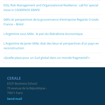
ESG, Risk Management and Organizational Resilience : call for special
issue in CADERNOS EBAPE
Défis et perspectives de la gouvernance d’entreprise Regards Croisés
France – Brésil
L’Argentine sous Milei : le pari du libéralisme économique
L’Argentine de Javier Milei, état des lieux et perspectives d’un pays en
reconstruction
«Quelle place pour un Sud global dans un monde fragmenté?»
CERALE
ESCP Business School
79 avenue de la République -
75011 Paris
Send mail