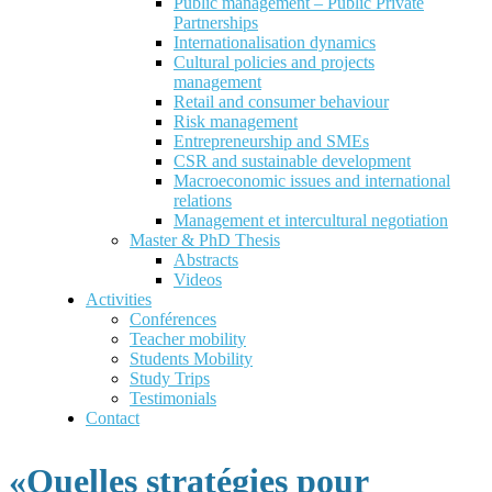
Public management – Public Private
Partnerships
Internationalisation dynamics
Cultural policies and projects
management
Retail and consumer behaviour
Risk management
Entrepreneurship and SMEs
CSR and sustainable development
Macroeconomic issues and international
relations
Management et intercultural negotiation
Master & PhD Thesis
Abstracts
Videos
Activities
Conférences
Teacher mobility
Students Mobility
Study Trips
Testimonials
Contact
«Quelles stratégies pour