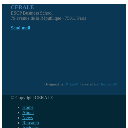
CERALE
ESCP Business School
79 avenue de la République - 75011 Paris
Send mail
Designed by:
Polun®
| Powered by:
Tecnedia®
© Copyright CERALE
Home
About
News
Research
Activities