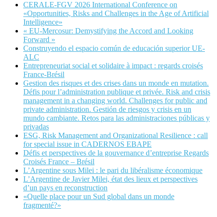
CERALE-FGV 2026 International Conference on
«Opportunities, Risks and Challenges in the Age of Artificial
Intelligence»
« EU-Mercosur: Demystifying the Accord and Looking
Forward »
Construyendo el espacio común de educación superior UE-
ALC
Entrepreneuriat social et solidaire à impact : regards croisés
France-Brésil
Gestion des risques et des crises dans un monde en mutation.
Défis pour l’administration publique et privée. Risk and crisis
management in a changing world. Challenges for public and
private administration. Gestión de riesgos y crisis en un
mundo cambiante. Retos para las administraciones públicas y
privadas
ESG, Risk Management and Organizational Resilience : call
for special issue in CADERNOS EBAPE
Défis et perspectives de la gouvernance d’entreprise Regards
Croisés France – Brésil
L’Argentine sous Milei : le pari du libéralisme économique
L’Argentine de Javier Milei, état des lieux et perspectives
d’un pays en reconstruction
«Quelle place pour un Sud global dans un monde
fragmenté?»