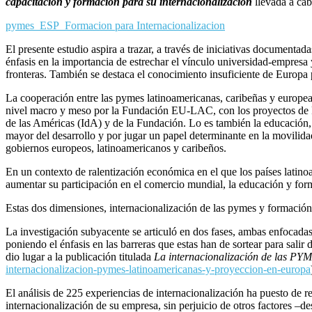
capacitación y formación para su internacionalización
llevada a ca
pymes_ESP_Formacion para Internacionalizacion
El presente estudio aspira a trazar, a través de iniciativas documenta
énfasis en la importancia de estrechar el vínculo universidad-empresa
fronteras. También se destaca el conocimiento insuficiente de Europa 
La cooperación entre las pymes latinoamericanas, caribeñas y europeas
nivel macro y meso por la Fundación EU-LAC, con los proyectos de 
de las Américas (IdA) y de la Fundación. Lo es también la educación,
mayor del desarrollo y por jugar un papel determinante en la movilida
gobiernos europeos, latinoamericanos y caribeños.
En un contexto de ralentización económica en el que los países latinoa
aumentar su participación en el comercio mundial, la educación y form
Estas dos dimensiones, internacionalización de las pymes y formación 
La investigación subyacente se articuló en dos fases, ambas enfocadas
poniendo el énfasis en las barreras que estas han de sortear para sal
dio lugar a la publicación titulada
La internacionalización de las PY
internacionalizacion-pymes-latinoamericanas-y-proyeccion-en-europa
El análisis de 225 experiencias de internacionalización ha puesto de re
internacionalización de su empresa, sin perjuicio de otros factores –