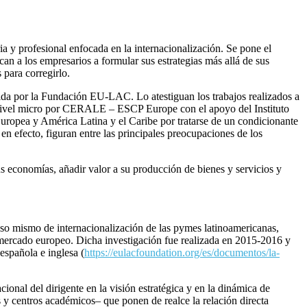
ia y profesional enfocada en la internacionalización. Se pone el
an a los empresarios a formular sus estrategias más allá de sus
 para corregirlo.
nida por la Fundación EU-LAC. Lo atestiguan los trabajos realizados a
 nivel micro por CERALE – ESCP Europe con el apoyo del Instituto
uropea y América Latina y el Caribe por tratarse de un condicionante
n efecto, figuran entre las principales preocupaciones de los
us economías, añadir valor a su producción de bienes y servicios y
ceso mismo de internacionalización de las pymes latinoamericanas,
el mercado europeo. Dicha investigación fue realizada en 2015-2016 y
 española e inglesa (
https://eulacfoundation.org/es/documentos/la-
ional del dirigente en la visión estratégica y en la dinámica de
s y centros académicos– que ponen de realce la relación directa