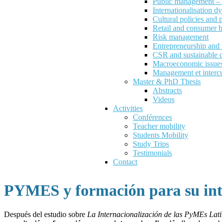
Public management – P
Internationalisation d
Cultural policies and
Retail and consumer 
Risk management
Entrepreneurship an
CSR and sustainable 
Macroeconomic issues 
Management et intercu
Master & PhD Thesis
Abstracts
Videos
Activities
Conférences
Teacher mobility
Students Mobility
Study Trips
Testimonials
Contact
PYMES y formación para su int
Después del estudio sobre
La Internacionalización de las PyMEs Lat