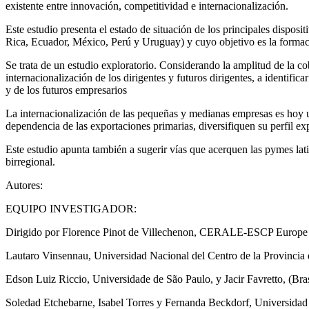
existente entre innovación, competitividad e internacionalización.
Este estudio presenta el estado de situación de los principales disposi
Rica, Ecuador, México, Perú y Uruguay) y cuyo objetivo es la formaci
Se trata de un estudio exploratorio. Considerando la amplitud de la cob
internacionalización de los dirigentes y futuros dirigentes, a identifi
y de los futuros empresarios
La internacionalización de las pequeñas y medianas empresas es hoy u
dependencia de las exportaciones primarias, diversifiquen su perfil ex
Este estudio apunta también a sugerir vías que acerquen las pymes lat
birregional.
Autores:
EQUIPO INVESTIGADOR:
Dirigido por Florence Pinot de Villechenon, CERALE-ESCP Europe e
Lautaro Vinsennau, Universidad Nacional del Centro de la Provincia
Edson Luiz Riccio, Universidade de São Paulo, y Jacir Favretto, (Bras
Soledad Etchebarne, Isabel Torres y Fernanda Beckdorf, Universidad 