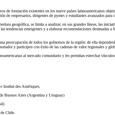
tivos de formación existentes en los nueve países latinoamericanos objet
ón de empresarios, dirigentes de pymes y estudiantes avanzados para o
ertura geográfica, se limita a analizar, en sus grandes líneas, las inici
car las tendencias emergentes y a elaborar recomendaciones destinadas a f
na preocupación de todos los gobiernos de la región: de ella dependerá
portador y participen con éxito de las cadenas de valor regionales y glob
inoamericanas al mercado comunitario y les permitan estrechar vínculos
 Institut des Amériques.
 de Buenos Aires (Argentina y Uruguay)
il)
de Chile.