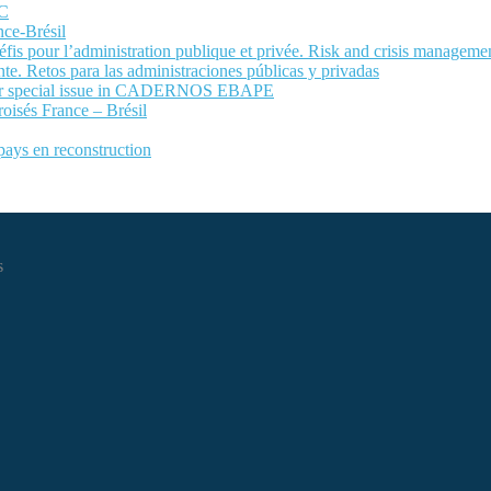
LC
nce-Brésil
fis pour l’administration publique et privée. Risk and crisis manageme
te. Retos para las administraciones públicas y privadas
 for special issue in CADERNOS EBAPE
roisés France – Brésil
 pays en reconstruction
s