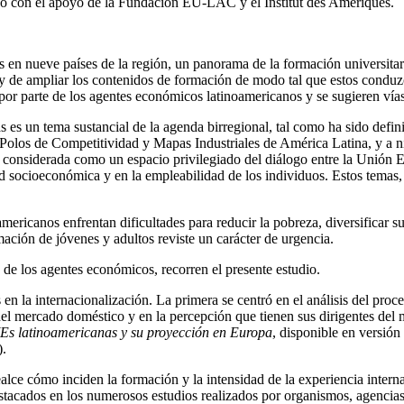
bo con el apoyo de la Fundación EU-LAC y el Institut des Amériques.
das en nueve países de la región, un panorama de la formación universitar
 y de ampliar los contenidos de formación de modo tal que estos conduzc
por parte de los agentes económicos latinoamericanos y se sugieren vías
 es un tema sustancial de la agenda birregional, tal como ha sido defi
Polos de Competitividad y Mapas Industriales de América Latina, y a
 considerada como un espacio privilegiado del diálogo entre la Unión E
d socioeconómica y en la empleabilidad de los individuos. Estos temas, e
mericanos enfrentan dificultades para reducir la pobreza, diversificar s
ación de jóvenes y adultos reviste un carácter de urgencia.
de los agentes económicos, recorren el presente estudio.
 en la internacionalización. La primera se centró en el análisis del pro
ir del mercado doméstico y en la percepción que tienen sus dirigentes d
MEs latinoamericanas y su proyección en Europa
, disponible en versión
).
alce cómo inciden la formación y la intensidad de la experiencia internac
destacados en los numerosos estudios realizados por organismos, agencia