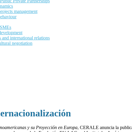
ublic Private Partnerships
ynamics
 projects management
behaviour
d SMEs
development
and international relations
ltural negotiation
ernacionalización
inoamericanas y su Proyección en Europa
, CERALE anuncia la public