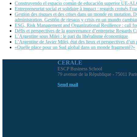
Construyendo el espacio común de educación superior UE-A
Entrepreneuriat social et solidaire à impact : regards croisés Fra
Gestion des risques et des crises dans un monde en mutation. Dé
administration. Gestión de riesgos y crisis en un mundo cambian
ESG, Risk Management and Organizational Resilience : call
Défis et perspectives de la gouvernance d’entreprise Regards C
L’Argentine sous Milei : le pari du libéralisme économique
L’Argentine de Javier Milei, état des lieux et perspectives d’un
«Quelle place pour un Sud global dans un monde fragmenté?»
CERALE
ESCP Business School
79 avenue de la République - 75011 Pari
Send mail