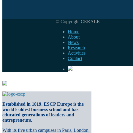
© Copyright CERALE
Home
About
News
Research
Activities
Contact
Established in 1819, ESCP Europe is the
world’s oldest business school and has
educated generations of leaders and
entrepreneurs.
With its five urban campuses in Paris, London,