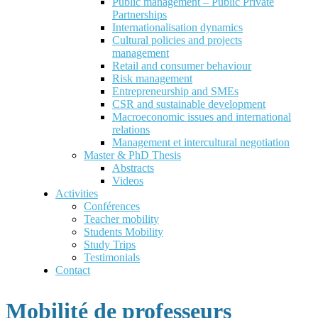
Public management – Public Private
Partnerships
Internationalisation dynamics
Cultural policies and projects
management
Retail and consumer behaviour
Risk management
Entrepreneurship and SMEs
CSR and sustainable development
Macroeconomic issues and international
relations
Management et intercultural negotiation
Master & PhD Thesis
Abstracts
Videos
Activities
Conférences
Teacher mobility
Students Mobility
Study Trips
Testimonials
Contact
Mobilité de professeurs