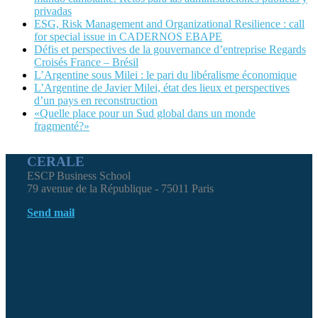
privadas
ESG, Risk Management and Organizational Resilience : call
for special issue in CADERNOS EBAPE
Défis et perspectives de la gouvernance d’entreprise Regards
Croisés France – Brésil
L’Argentine sous Milei : le pari du libéralisme économique
L’Argentine de Javier Milei, état des lieux et perspectives
d’un pays en reconstruction
«Quelle place pour un Sud global dans un monde
fragmenté?»
CERALE
ESCP Business School
79 avenue de la République - 75011 Paris
Send mail