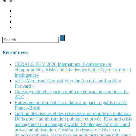
Share
Recent news
CERALE-FGV 2026 International Conference on
«Opportunities, Risks and Challenges in the Age of Artificial
Intelligence»
« EU-Mercosur: Demystifying the Accord and Looking
Forward »
Construyendo el espacio común de educación superior UE-
ALC
Entrepreneuriat social et solidaire à impact : regards croisés
France-Brésil
Gestion des risques et des crises dans un monde en mutation.
Défis pour l’administration publique et privée. Risk and crisis
management in a changing world. Challenges for public and
private administration. Gestión de riesgos y crisis en un
mundo cambiante. Retos para las administraciones públicas y