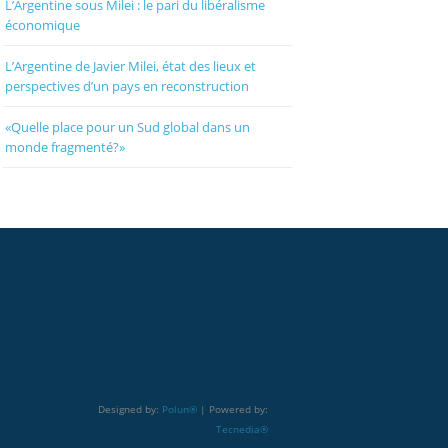
L’Argentine sous Milei : le pari du libéralisme
économique
L’Argentine de Javier Milei, état des lieux et
perspectives d’un pays en reconstruction
«Quelle place pour un Sud global dans un
monde fragmenté?»
Designed by:
Polun®
| Powered by:
Tecnedia®