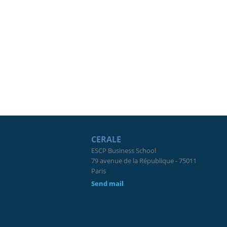
CERALE
ESCP Business School
79 avenue de la République - 75011
Paris
Send mail