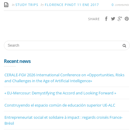
in
by
comments
STUDY TRIPS
FLORENCE PINOT
11 ENE 2017
0
SHARE
Recent news
CERALE-FGV 2026 International Conference on «Opportunities, Risks
and Challenges in the Age of Artificial Intelligence»
« EU-Mercosur: Demystifying the Accord and Looking Forward »
Construyendo el espacio común de educación superior UE-ALC
Entrepreneuriat social et solidaire à impact : regards croisés France-
Brésil