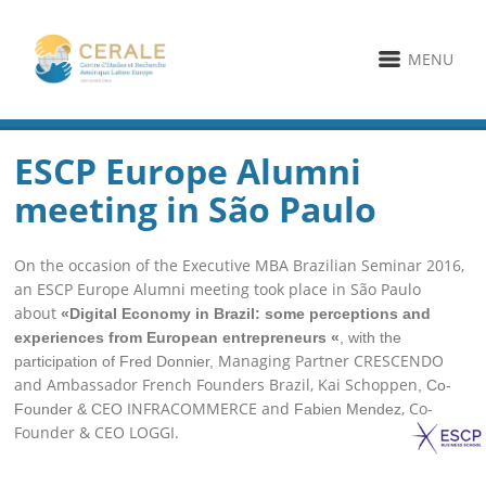
MENU
ESCP Europe Alumni
meeting in São Paulo
On the occasion of the Executive MBA Brazilian Seminar 2016,
an ESCP Europe Alumni meeting took place in São Paulo
about
«Digital Economy in Brazil: some perceptions and
experiences from European entrepreneurs «
,
with the
Managing Partner CRESCENDO
participation of Fred Donnier,
and Ambassador French Founders Brazil, Kai Schoppen
, Co-
​E
INFRACOMMERCE and
​, Co-
Founder & C
O
Fabien Mendez
Founder ​​& CEO LOGGI.