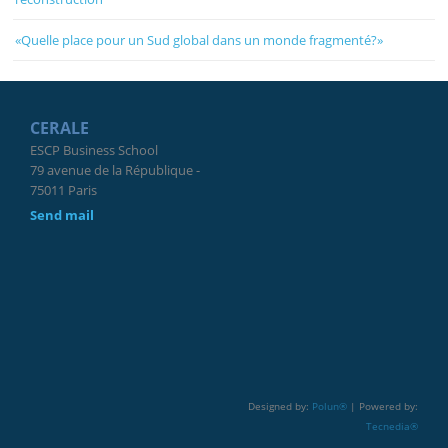
«Quelle place pour un Sud global dans un monde fragmenté?»
CERALE
ESCP Business School
79 avenue de la République -
75011 Paris
Send mail
Designed by:
Polun®
| Powered by:
Tecnedia®