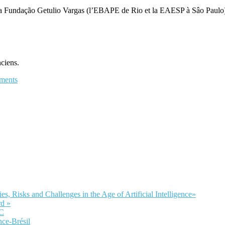
t la Fundação Getulio Vargas (l’EBAPE de Rio et la EAESP à Sâo Paulo
ciens.
ments
Risks and Challenges in the Age of Artificial Intelligence»
d »
LC
nce-Brésil