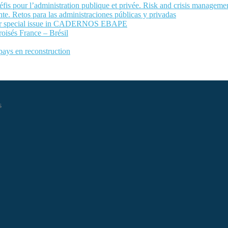
fis pour l’administration publique et privée. Risk and crisis manageme
te. Retos para las administraciones públicas y privadas
 for special issue in CADERNOS EBAPE
roisés France – Brésil
 pays en reconstruction
s