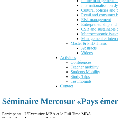
Public management – P
Internationalisation d
Cultural policies and
Retail and consumer 
Risk management
Entrepreneurship an
CSR and sustainable 
Macroeconomic issues 
Management et intercu
Master & PhD Thesis
Abstracts
Videos
Activities
Conférences
Teacher mobility
Students Mobility
Study Trips
Testimonials
Contact
Séminaire Mercosur «Pays émer
Participants : L’Executive MBA et le Full Time MBA