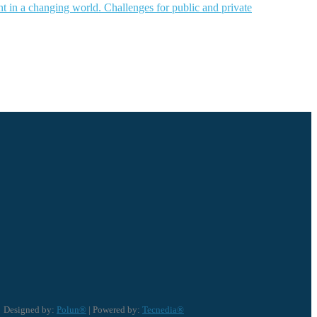
nt in a changing world. Challenges for public and private
Designed by:
Polun®
| Powered by:
Tecnedia®