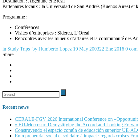
Destination : Argentine et Brésil
Partenaires locaux : la Universidad de San Andrés (Buenos Aires) e
Programme :
Conférences
Visites d’entreprises : Siderca, L’Oreal
Rencontres avec les milieux d’affaires et la communauté des An
in
Study Trips
by
Humberto Lopez
19 May 2003
22 Ene 2016
0
com
Share
Recent news
CERALE-FGV 2026 International Conference on «Opportunities, 
« EU-Mercosur: Demystifying the Accord and Looking Forwar
Construyendo el espacio común de educación superior UE-A
Entrepreneuriat social et solidaire à impact : regards croisés Fra