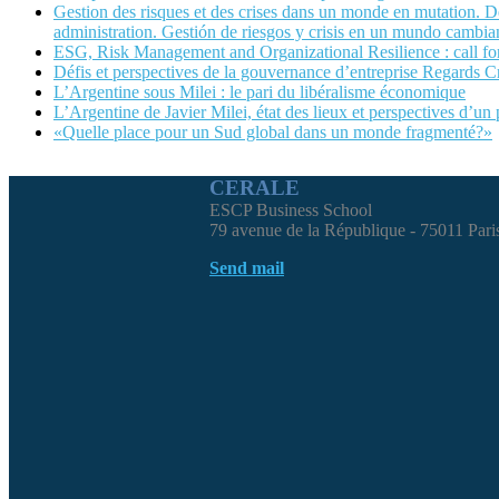
Gestion des risques et des crises dans un monde en mutation. Dé
administration. Gestión de riesgos y crisis en un mundo cambian
ESG, Risk Management and Organizational Resilience : call
Défis et perspectives de la gouvernance d’entreprise Regards C
L’Argentine sous Milei : le pari du libéralisme économique
L’Argentine de Javier Milei, état des lieux et perspectives d’un
«Quelle place pour un Sud global dans un monde fragmenté?»
CERALE
ESCP Business School
79 avenue de la République - 75011 Pari
Send mail