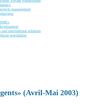
ublic Private Partnerships
ynamics
 projects management
behaviour
d SMEs
development
and international relations
ltural negotiation
gents» (Avril-Mai 2003)