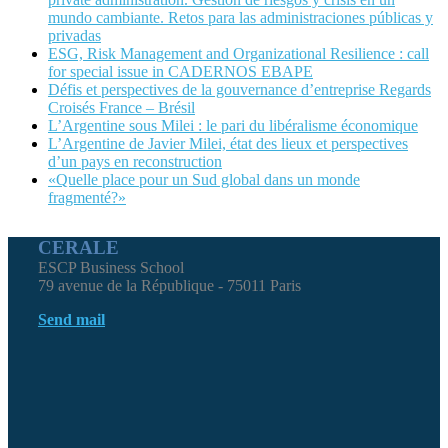
mundo cambiante. Retos para las administraciones públicas y
privadas
ESG, Risk Management and Organizational Resilience : call
for special issue in CADERNOS EBAPE
Défis et perspectives de la gouvernance d’entreprise Regards
Croisés France – Brésil
L’Argentine sous Milei : le pari du libéralisme économique
L’Argentine de Javier Milei, état des lieux et perspectives
d’un pays en reconstruction
«Quelle place pour un Sud global dans un monde
fragmenté?»
CERALE
ESCP Business School
79 avenue de la République - 75011 Paris
Send mail