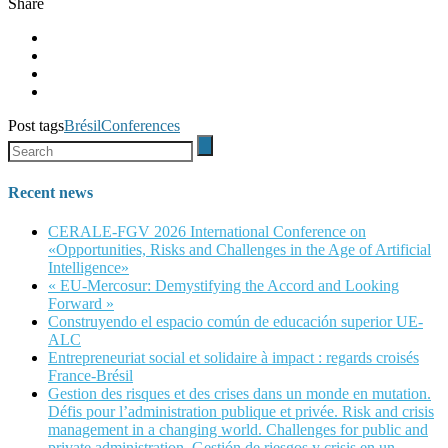
Share
Post tags
Brésil
Conferences
Recent news
CERALE-FGV 2026 International Conference on
«Opportunities, Risks and Challenges in the Age of Artificial
Intelligence»
« EU-Mercosur: Demystifying the Accord and Looking
Forward »
Construyendo el espacio común de educación superior UE-
ALC
Entrepreneuriat social et solidaire à impact : regards croisés
France-Brésil
Gestion des risques et des crises dans un monde en mutation.
Défis pour l’administration publique et privée. Risk and crisis
management in a changing world. Challenges for public and
private administration. Gestión de riesgos y crisis en un