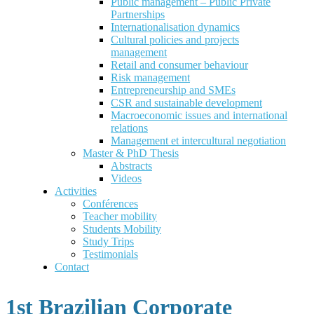
Public management – Public Private
Partnerships
Internationalisation dynamics
Cultural policies and projects
management
Retail and consumer behaviour
Risk management
Entrepreneurship and SMEs
CSR and sustainable development
Macroeconomic issues and international
relations
Management et intercultural negotiation
Master & PhD Thesis
Abstracts
Videos
Activities
Conférences
Teacher mobility
Students Mobility
Study Trips
Testimonials
Contact
1st Brazilian Corporate