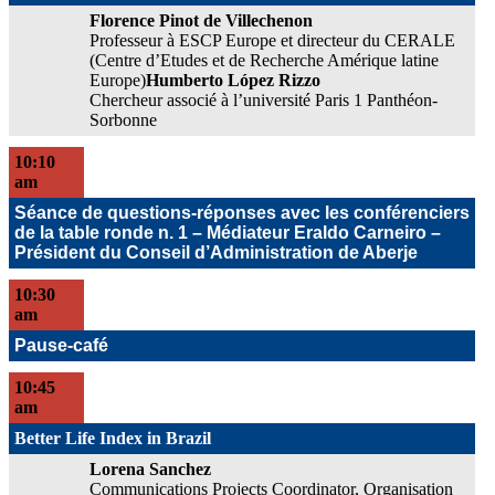
Florence Pinot de Villechenon
Professeur à ESCP Europe et directeur du CERALE
(Centre d’Etudes et de Recherche Amérique latine
Europe)
Humberto López Rizzo
Chercheur associé à l’université Paris 1 Panthéon-
Sorbonne
10:10
am
Séance de questions-réponses avec les conférenciers
de la table ronde n. 1 – Médiateur Eraldo Carneiro –
Président du Conseil d’Administration de Aberje
10:30
am
Pause-café
10:45
am
Better Life Index in Brazil
Lorena Sanchez
Communications Projects Coordinator, Organisation