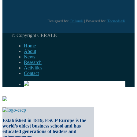
Designed by:
Polun®
| Powered by:
Tecnedia®
© Copyright CERALE
Home
About
News
Research
Activities
Contact
Established in 1819, ESCP Europe is the
world’s oldest business school and has
educated generations of leaders and
entrepreneurs.