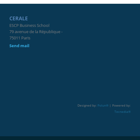
CERALE
ESCP Business School
79 avenue de la République -
75011 Paris
Send mail
Designed by:
Polun®
| Powered by:
Tecnedia®