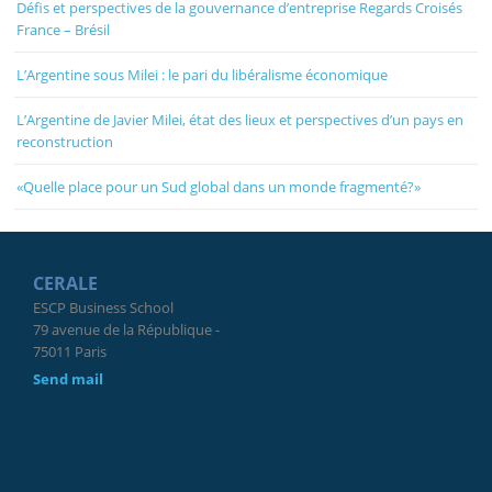
Défis et perspectives de la gouvernance d’entreprise Regards Croisés
France – Brésil
L’Argentine sous Milei : le pari du libéralisme économique
L’Argentine de Javier Milei, état des lieux et perspectives d’un pays en
reconstruction
«Quelle place pour un Sud global dans un monde fragmenté?»
CERALE
ESCP Business School
79 avenue de la République -
75011 Paris
Send mail