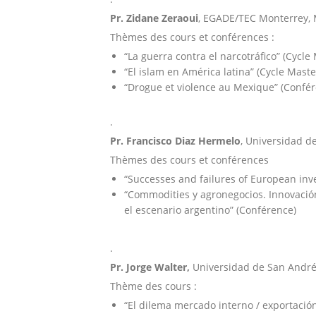
Pr. Zidane Zeraoui
, EGADE/TEC Monterrey, M
Thèmes des cours et conférences :
“La guerra contra el narcotráfico” (Cycle
“El islam en América latina” (Cycle Maste
“Drogue et violence au Mexique” (Confé
.
Pr. Francisco Diaz Hermelo
, Universidad d
Thèmes des cours et conférences
“Successes and failures of European inv
“Commodities y agronegocios. Innovación 
el escenario argentino” (Conférence)
.
Pr. Jorge Walter,
Universidad de San Andrés
Thème des cours :
“El dilema mercado interno / exportaci