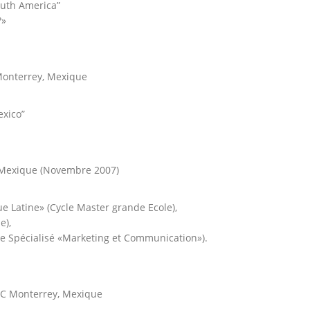
outh America”
?»
Monterrey, Mexique
exico”
 Mexique (Novembre 2007)
 Latine» (Cycle Master grande Ecole),
e),
 Spécialisé «Marketing et Communication»).
C Monterrey, Mexique