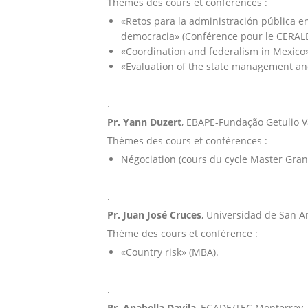
Thèmes des cours et conférences :
«Retos para la administración pública en
democracia» (Conférence pour le CERAL
«Coordination and federalism in Mexico»
«Evaluation of the state management and
.
Pr. Yann Duzert
, EBAPE-Fundação Getulio Va
Thèmes des cours et conférences :
Négociation (cours du cycle Master Gran
.
Pr. Juan José Cruces
, Universidad de San A
Thème des cours et conférence :
«Country risk» (MBA).
.
Pr. Anabella Davila
, EGADE/TEC Monterrey,