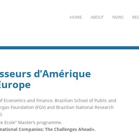
HOME
ABOUT
NEWS
RE
esseurs d’Amérique
 Europe
of Economics and Finance, Brazilian School of Public and
argas Foundation (FGV) and Brazilian National Research
).
de Ecole” Master’s programme.
snational Companies: The Challenges Ahead»
,