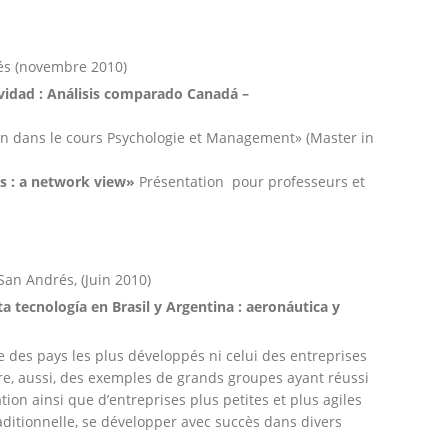
és (novembre 2010)
vidad : Análisis comparado Canadá –
on dans le cours Psychologie et Management» (Master in
gs : a network view»
Présentation pour professeurs et
San Andrés, (Juin 2010)
ta tecnología en Brasil y Argentina : aeronáutica y
ge des pays les plus développés ni celui des entreprises
fre, aussi, des exemples de grands groupes ayant réussi
ion ainsi que d’entreprises plus petites et plus agiles
aditionnelle, se développer avec succès dans divers