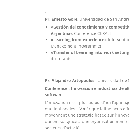
.
Pr. Ernesto Gore
, Universidad de San Andr
«
Gestión del conocimiento y competiti
Argentina
«
Conférence CERALE
«Learning from experience»
Interventi
Management Programme)
«Transfer of Learning into work settin
doctorants.
.
Pr. Alejandro Artopoulos
, Universidad de 
Conférence : Innovación e industrias de al
software
L’innovation n’est plus aujourd’hui l’apana
multinationales. L’Amérique latine nous of
moyennant une stratégie basée sur l’innovat
qui ont su, grâce à une organisation non tr
secteurs d’activité.