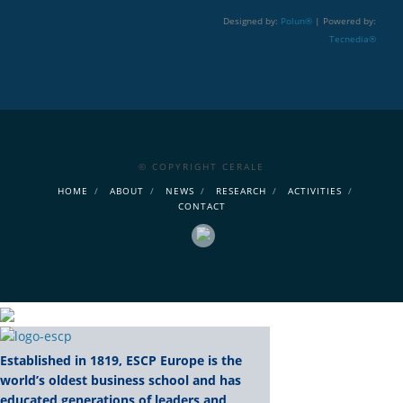
Designed by:
Polun®
| Powered by:
Tecnedia®
© COPYRIGHT CERALE
HOME
ABOUT
NEWS
RESEARCH
ACTIVITIES
CONTACT
Established in 1819, ESCP Europe is the
world’s oldest business school and has
educated generations of leaders and