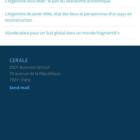
L’Argentine sous Milei : le pari du libéralisme économique
L’Argentine de Javier Milei, état des lieux et perspectives d’un pays en
reconstruction
«Quelle place pour un Sud global dans un monde fragmenté?»
CERALE
ESCP Business School
79 avenue de la République -
75011 Paris
Send mail