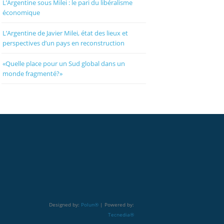
L’Argentine sous Milei : le pari du libéralisme
économique
L’Argentine de Javier Milei, état des lieux et
perspectives d’un pays en reconstruction
«Quelle place pour un Sud global dans un
monde fragmenté?»
Designed by:
Polun®
| Powered by:
Tecnedia®