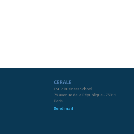
CERALE
ESCP Business School
79 avenue de la République - 75011
Paris
Send mail