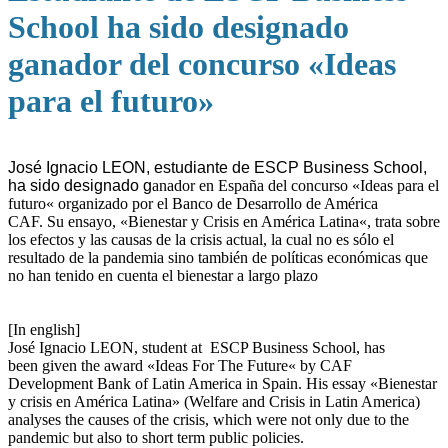
School ha sido designado
ganador del concurso «Ideas
para el futuro»
J
osé Ignacio LEON, estudiante de ESCP Business School,
ha sido designado g
anado
r
en España
d
el concurso
«I
deas para el
futuro
«
organizado por
el Banco de Desarrollo de América
CAF.
Su
ensayo,
«
Bienestar y Crisis en América Latina
«
, trata sobre
los efectos y las causas de la crisis actual, la cual no
es
sólo el
resultado de la pandemia
sino
también de políticas económicas que
no han tenido en cuenta el bienestar a largo plazo
[In english]
J
osé Ignacio LEON, student at ESCP Business School, has
been
given the award
«
Ideas For The Future
«
by CAF
Development Bank of Latin America in Spain.
His
essay «Bienestar
y crisis en América Latina» (Welfare and Crisis in Latin America)
analyse
s
the causes of the crisis, which were not only due to the
pandemic but
also
to short term public policies.