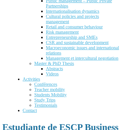
Public management – Public Private
Partnerships
Internationalisation dynamics
Cultural policies and projects
management
Retail and consumer behaviour
Risk management
Entrepreneurship and SMEs
CSR and sustainable development
Macroeconomic issues and international
relations
Management et intercultural negotiation
Master & PhD Thesis
Abstracts
Videos
Activities
Conférences
Teacher mobility
Students Mobility
Study Trips
Testimonials
Contact
Estudiante de ESCP Business