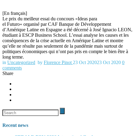
[En français]
Le p
rix
du
meilleur essai
du
concours
«
I
deas para
el
F
uturo
«
organisé
par CAF Banque d
e
Développement
d’Amérique Latine
en Espagne
a été décerné à
J
osé Ignacio LEON,
étudiant à ESCP Business School
.
L’
essai analyse les causes et les
conséquences de la crise actuelle en Amérique Latine
et montre
qu’elle
ne résulte pas seulement de la pandémie mais surtout de
politiques économiques qui n’ont pas pris en compte le bien être à
long terme.
in
Uncategorized
by
Florence Pinot
23 Oct 2020
23 Oct 2020
0
comments
Share
Recent news