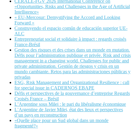
CERALE-FGV 2026 International Conference on
«Opportunities, Risks and Challenges in the Age of Artificial
Intelligence»
« EU-Mercosur: Demystifying the Accord and Looking
Forward »
Construyendo el espacio común de educación superior UE-
ALC
Entrepreneuriat social et solidaire à impact : regards croisés
France-Brésil
Gestion des risques et des crises dans un monde en mutation.
Défis pour l’administration publique et privée. Risk and crisis
management in a changing world. Challenges for public and
private administration. Gestión de riesgos y crisis en un
mundo cambiante. Retos para las administraciones públicas y
privadas
ESG, Risk Management and Organizational Resilience : call
for special issue in CADERNOS EBAPE
Défis et perspectives de la gouvernance d’entreprise Regards
Croisés France – Brésil
L’Argentine sous Milei : le pari du libéralisme économique
L’Argentine de Javier Milei, état des lieux et perspectives
d’un pays en reconstruction
«Quelle place pour un Sud global dans un monde
fragmenté?»