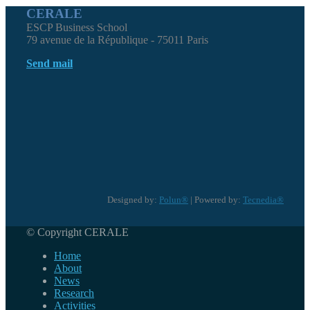
CERALE
ESCP Business School
79 avenue de la République - 75011 Paris
Send mail
Designed by:
Polun®
| Powered by:
Tecnedia®
© Copyright CERALE
Home
About
News
Research
Activities