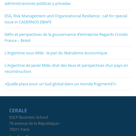
administraciones públicas y privadas
ESG, Risk Management and Organizational Resilience : call for special
issue in CADERNOS EBAPE
Défis et perspectives de la gouvernance d’entreprise Regards Croisés
France – Brésil
L’Argentine sous Milei : le pari du libéralisme économique
L’Argentine de Javier Milei, état des lieux et perspectives d’un pays en
reconstruction
«Quelle place pour un Sud global dans un monde fragmenté?»
CERALE
ESCP Business School
79 avenue de la République -
75011 Paris