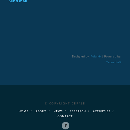
Send mail
Designed by:
Polun®
| Powered by:
Tecnedia®
© COPYRIGHT CERALE
HOME
ABOUT
NEWS
RESEARCH
ACTIVITIES
CONTACT