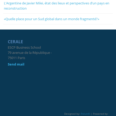
L’Argentine de Javier Milei, état des lieux et perspectives d’un pays en
reconstruction
«Quelle place pour un Sud global dans un monde fragmenté?»
CERALE
ESCP Business School
79 avenue de la République -
75011 Paris
Send mail
Designed by:
Polun®
| Powered by: