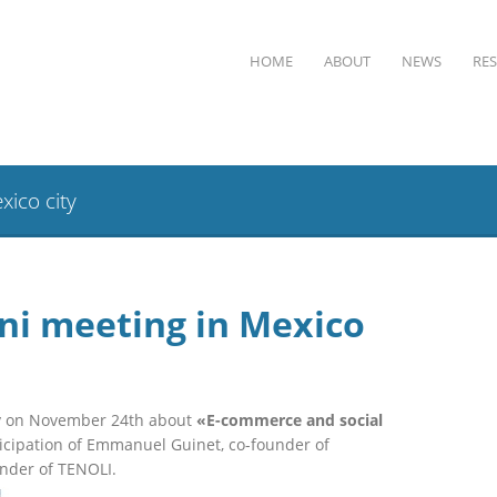
HOME
ABOUT
NEWS
RE
ico city
ni meeting in Mexico
ty on November 24th about
«E-commerce and social
icipation of Emmanuel Guinet, co-founder of
nder of TENOLI.