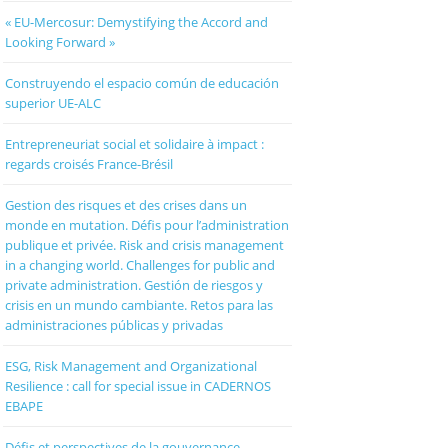
« EU-Mercosur: Demystifying the Accord and
Looking Forward »
Construyendo el espacio común de educación
superior UE-ALC
Entrepreneuriat social et solidaire à impact :
regards croisés France-Brésil
Gestion des risques et des crises dans un
monde en mutation. Défis pour l’administration
publique et privée. Risk and crisis management
in a changing world. Challenges for public and
private administration. Gestión de riesgos y
crisis en un mundo cambiante. Retos para las
administraciones públicas y privadas
ESG, Risk Management and Organizational
Resilience : call for special issue in CADERNOS
EBAPE
Défis et perspectives de la gouvernance