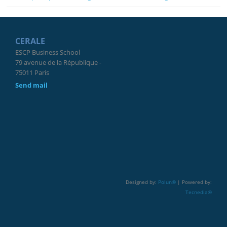
CERALE
ESCP Business School
79 avenue de la République -
75011 Paris
Send mail
Designed by:
Polun®
| Powered by:
Tecnedia®