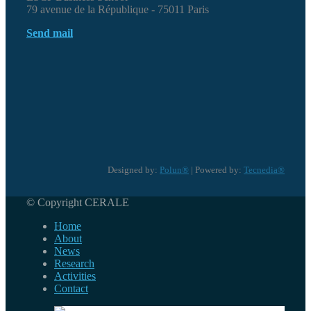
79 avenue de la République - 75011 Paris
Send mail
Designed by:
Polun®
| Powered by:
Tecnedia®
© Copyright CERALE
Home
About
News
Research
Activities
Contact