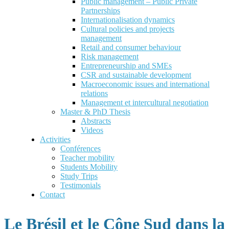
Public management – Public Private
Partnerships
Internationalisation dynamics
Cultural policies and projects
management
Retail and consumer behaviour
Risk management
Entrepreneurship and SMEs
CSR and sustainable development
Macroeconomic issues and international
relations
Management et intercultural negotiation
Master & PhD Thesis
Abstracts
Videos
Activities
Conférences
Teacher mobility
Students Mobility
Study Trips
Testimonials
Contact
Le Brésil et le Cône Sud dans la