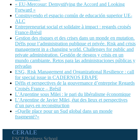
« EU-Mercosur: Demystifying the Accord and Looking
Forward »
Construyendo el espacio común de educación superior UE-
ALC
Entrepreneuriat social et solidaire à impact : regards croisés
France-Brésil
Gestion des risques et des crises dans un monde en mutation.
Défis pour l’administration publique et privée. Risk and crisis
management in a changing world. Challenges for public and
private administration. Gestión de riesgos y crisis en un
mundo cambiante. Retos para las administraciones públicas y
privadas
ESG, Risk Management and Organizational Resilience : call
for special issue in CADERNOS EBAPE
Défis et perspectives de la gouvernance d’entreprise Regards
Croisés France – Brésil
L’Argentine sous Milei : le pari du libéralisme économique
L’Argentine de Javier Milei, état des lieux et perspectives
d’un pays en reconstruction
«Quelle place pour un Sud global dans un monde
fragmenté?»
CERALE
ESCP Business School