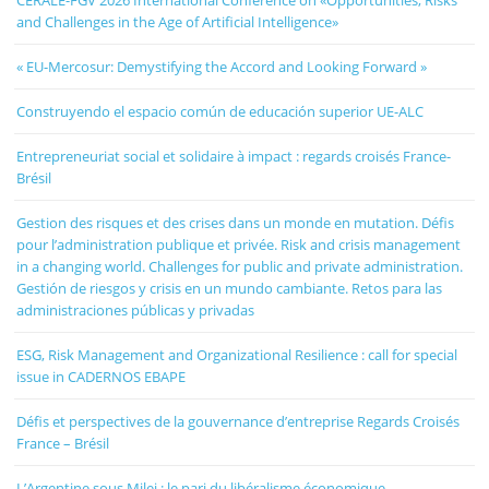
CERALE-FGV 2026 International Conference on «Opportunities, Risks
and Challenges in the Age of Artificial Intelligence»
« EU-Mercosur: Demystifying the Accord and Looking Forward »
Construyendo el espacio común de educación superior UE-ALC
Entrepreneuriat social et solidaire à impact : regards croisés France-
Brésil
Gestion des risques et des crises dans un monde en mutation. Défis
pour l’administration publique et privée. Risk and crisis management
in a changing world. Challenges for public and private administration.
Gestión de riesgos y crisis en un mundo cambiante. Retos para las
administraciones públicas y privadas
ESG, Risk Management and Organizational Resilience : call for special
issue in CADERNOS EBAPE
Défis et perspectives de la gouvernance d’entreprise Regards Croisés
France – Brésil
L’Argentine sous Milei : le pari du libéralisme économique