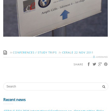
in
by
CONFERENCES
/
STUDY TRIPS
CERALE
22 NOV 2011
comments
0
SHARE
Recent news