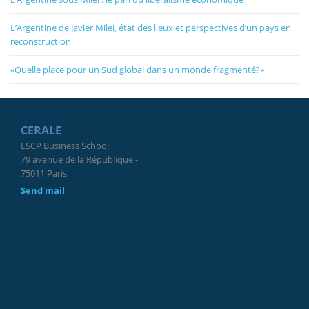
L’Argentine de Javier Milei, état des lieux et perspectives d’un pays en
reconstruction
«Quelle place pour un Sud global dans un monde fragmenté?»
CERALE
ESCP Business School
79 avenue de la République -
75011 Paris
Send mail